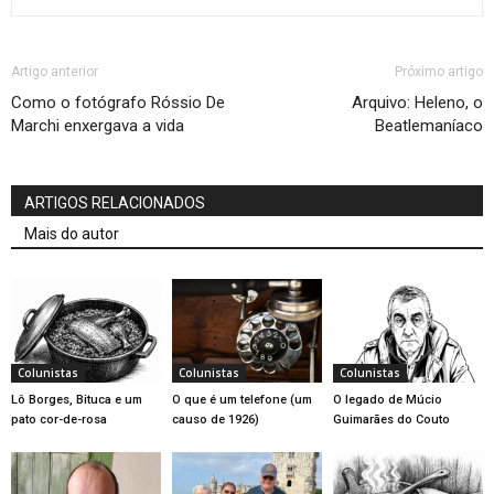
Artigo anterior
Próximo artigo
Como o fotógrafo Róssio De
Arquivo: Heleno, o
Marchi enxergava a vida
Beatlemaníaco
ARTIGOS RELACIONADOS
Mais do autor
Colunistas
Colunistas
Colunistas
Lô Borges, Bituca e um
O que é um telefone (um
O legado de Múcio
pato cor-de-rosa
causo de 1926)
Guimarães do Couto