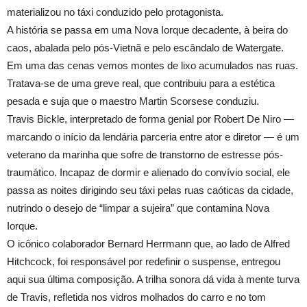
materializou no táxi conduzido pelo protagonista.
A história se passa em uma Nova Iorque decadente, à beira do
caos, abalada pelo pós-Vietnã e pelo escândalo de Watergate.
Em uma das cenas vemos montes de lixo acumulados nas ruas.
Tratava-se de uma greve real, que contribuiu para a estética
pesada e suja que o maestro Martin Scorsese conduziu.
Travis Bickle, interpretado de forma genial por Robert De Niro —
marcando o início da lendária parceria entre ator e diretor — é um
veterano da marinha que sofre de transtorno de estresse pós-
traumático. Incapaz de dormir e alienado do convívio social, ele
passa as noites dirigindo seu táxi pelas ruas caóticas da cidade,
nutrindo o desejo de “limpar a sujeira” que contamina Nova
Iorque.
O icônico colaborador Bernard Herrmann que, ao lado de Alfred
Hitchcock, foi responsável por redefinir o suspense, entregou
aqui sua última composição. A trilha sonora dá vida à mente turva
de Travis, refletida nos vidros molhados do carro e no tom