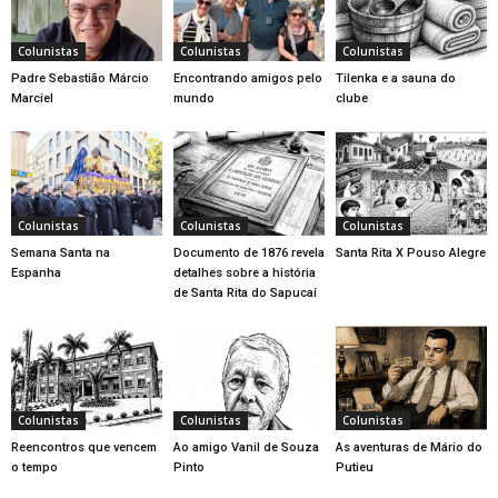
Colunistas
Colunistas
Colunistas
Padre Sebastião Márcio
Encontrando amigos pelo
Tilenka e a sauna do
Marciel
mundo
clube
Colunistas
Colunistas
Colunistas
Semana Santa na
Documento de 1876 revela
Santa Rita X Pouso Alegre
Espanha
detalhes sobre a história
de Santa Rita do Sapucaí
Colunistas
Colunistas
Colunistas
Reencontros que vencem
Ao amigo Vanil de Souza
As aventuras de Mário do
o tempo
Pinto
Putieu