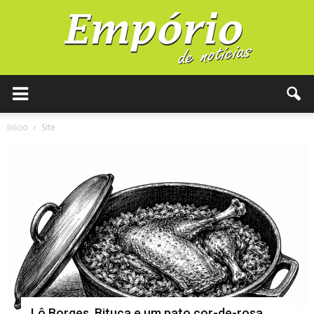
Início
Site
Lô Borges, Bituca e um pato cor-de-rosa