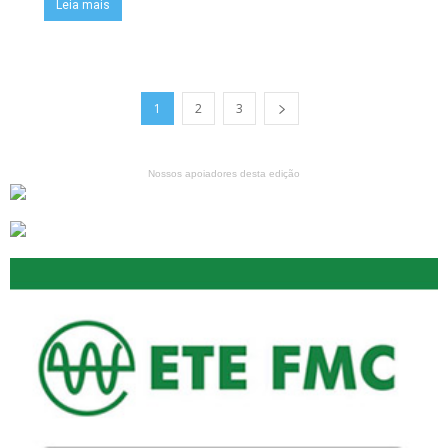
Leia mais
1
2
3
Nossos apoiadores desta edição