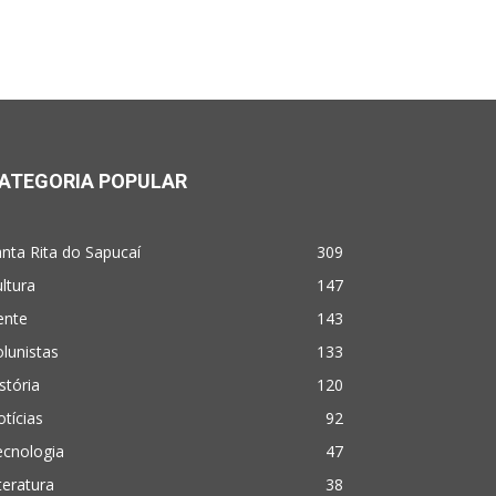
ATEGORIA POPULAR
nta Rita do Sapucaí
309
ltura
147
ente
143
lunistas
133
stória
120
tícias
92
ecnologia
47
teratura
38