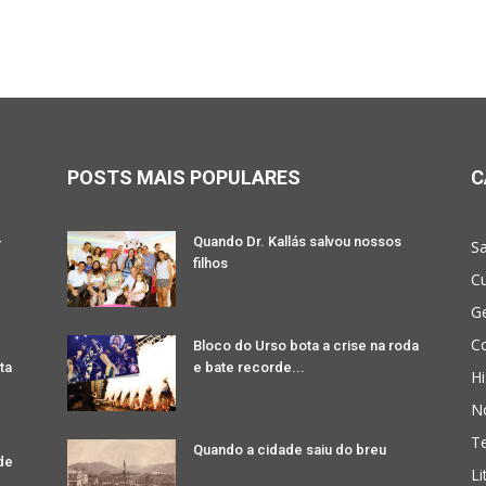
POSTS MAIS POPULARES
C
-
Quando Dr. Kallás salvou nossos
Sa
filhos
Cu
G
Co
Bloco do Urso bota a crise na roda
ta
e bate recorde...
Hi
No
T
Quando a cidade saiu do breu
de
Li