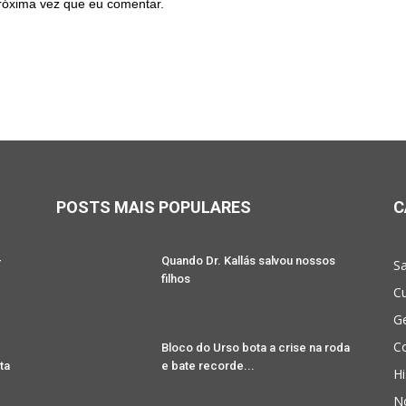
róxima vez que eu comentar.
POSTS MAIS POPULARES
C
-
Quando Dr. Kallás salvou nossos
Sa
filhos
Cu
G
Co
Bloco do Urso bota a crise na roda
ta
e bate recorde...
Hi
No