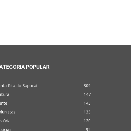
ATEGORIA POPULAR
nta Rita do Sapucaí
309
ltura
147
ente
143
lunistas
133
stória
120
tícias
92