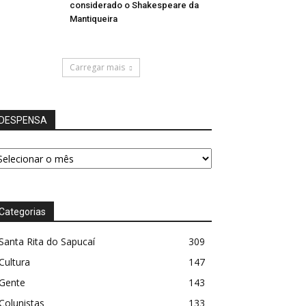
considerado o Shakespeare da
Mantiqueira
Carregar mais
DESPENSA
ESPENSA
Categorias
Santa Rita do Sapucaí
309
Cultura
147
Gente
143
Colunistas
133