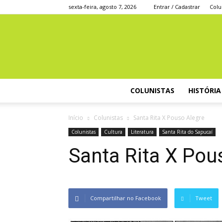
sexta-feira, agosto 7, 2026
Entrar / Cadastrar
Colu
COLUNISTAS
HISTÓRIA
Início
Colunistas
Santa Rita X Pouso Alegre
Colunistas
Cultura
Literatura
Santa Rita do Sapucaí
Santa Rita X Pou
Compartilhar no Facebook
Tweet