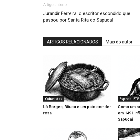
Artigo anterior
Jurandir Ferreira: o escritor escondido que
passou por Santa Rita do Sapucaí
ARTIGOS RELACIONADOS
Mais do autor
Colunistas
Especial ETE
Lô Borges, Bituca e um pato cor-de-
Como um so
rosa
em 1491 inf
Sapucaí