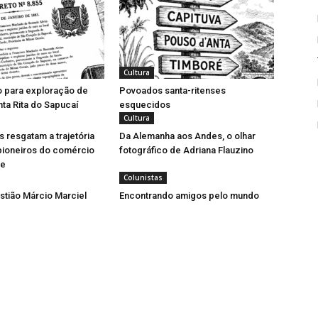
Cultura
o para exploração de
Povoados santa-ritenses
ta Rita do Sapucaí
esquecidos
Cultura
resgatam a trajetória
Da Alemanha aos Andes, o olhar
pioneiros do comércio
fotográfico de Adriana Flauzino
se
Colunistas
tião Márcio Marciel
Encontrando amigos pelo mundo