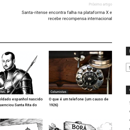
Próximo artigo
Santa-ritense encontra falha na plataforma X e
recebe recompensa internacional
D
 FMC
Colunistas
ldado espanhol nascido
O que é um telefone (um causo de
luenciou Santa Rita do
1926)