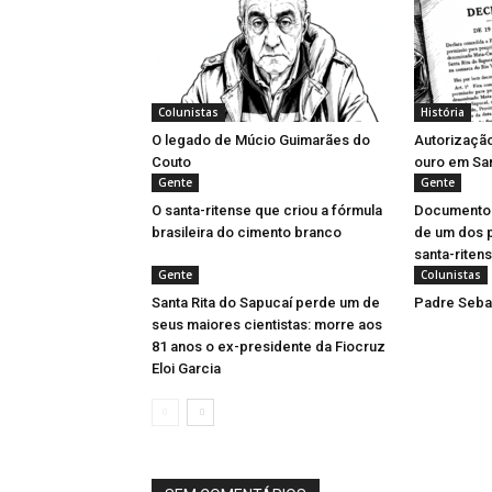
Colunistas
História
O legado de Múcio Guimarães do
Autorizaçã
Couto
ouro em San
Gente
Gente
O santa-ritense que criou a fórmula
Documentos 
brasileira do cimento branco
de um dos 
santa-riten
Gente
Colunistas
Santa Rita do Sapucaí perde um de
Padre Sebas
seus maiores cientistas: morre aos
81 anos o ex-presidente da Fiocruz
Eloi Garcia