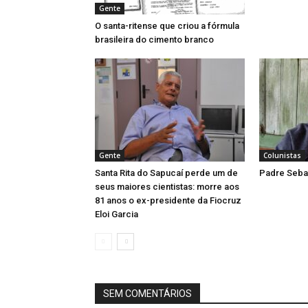
Gente
O santa-ritense que criou a fórmula
brasileira do cimento branco
Gente
Colunistas
Santa Rita do Sapucaí perde um de
Padre Sebas
seus maiores cientistas: morre aos
81 anos o ex-presidente da Fiocruz
Eloi Garcia
SEM COMENTÁRIOS