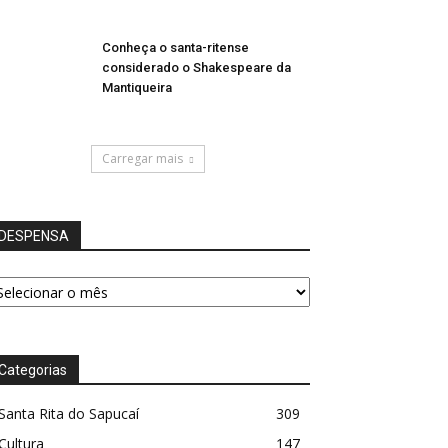
Conheça o santa-ritense
considerado o Shakespeare da
Mantiqueira
Carregar mais
DESPENSA
ESPENSA
Categorias
Santa Rita do Sapucaí
309
Cultura
147