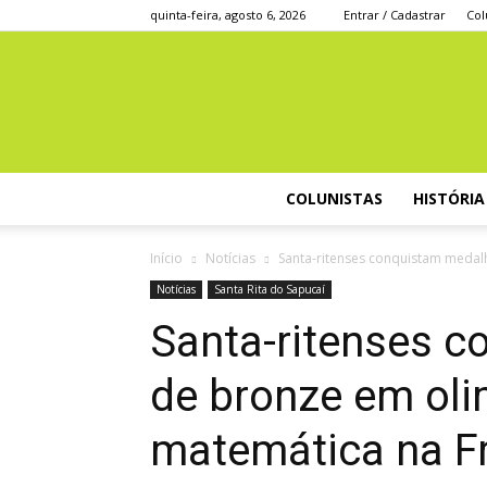
quinta-feira, agosto 6, 2026
Entrar / Cadastrar
Col
COLUNISTAS
HISTÓRIA
Início
Notícias
Santa-ritenses conquistam medal
Notícias
Santa Rita do Sapucaí
Santa-ritenses 
de bronze em ol
matemática na F