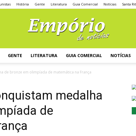
unistas
História
Gente
Literatura
Guia Comercial
Notícias
Santa Ri
GENTE
LITERATURA
GUIA COMERCIAL
NOTÍCIAS
ha de bronze em olimpíada de matemática na França
conquistam medalha
impíada de
rança