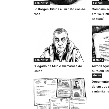
Colunistas
Especial ETE
Lô Borges, Bituca e um pato cor-de-
Como um so
rosa
em 1491 inf
Sapucaí
Colunistas
História
O legado de Múcio Guimarães do
Autorizaçã
Couto
ouro em San
Gente
Documentos 
de um dos 
santa-riten