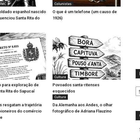
 FMC
Colunistas
ldado espanhol nascido
O que é um telefone (um causo de
luenciou Santa Rita do
1926)
Cultura
o para exploração de
Povoados santa-ritenses
D
ta Rita do Sapucaí
esquecidos
Cultura
resgatam a trajetória
Da Alemanha aos Andes, o olhar
pioneiros do comércio
fotográfico de Adriana Flauzino
se