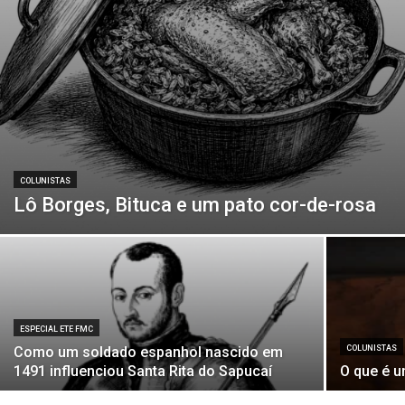
COLUNISTAS
Lô Borges, Bituca e um pato cor-de-rosa
ESPECIAL ETE FMC
Como um soldado espanhol nascido em
COLUNISTAS
1491 influenciou Santa Rita do Sapucaí
O que é u