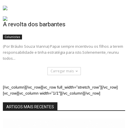
A revolta dos barbantes
Colunistas
(Por Bráulio Souza Vianna) Papai sempre incentivou os filhos a terem
responsabilidade e tinha estratégia para isto.Solenemente, reuniu
todos...
Carregar mais
[/vc_column][/vc_row][vc_row full_width=”stretch_row”][/vc_row]
[vc_row][vc_column width=”1/1″][/vc_column][/vc_row]
ARTIGOS MAIS RECENTES