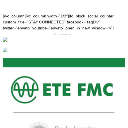
[/vc_column][vc_column width=”1/3″][td_block_social_counter
custom_title=”STAY CONNECTED” facebook=”tagDiv”
twitter=”envato” youtube=”envato” open_in_new_window=”y”]
- Advertisement -