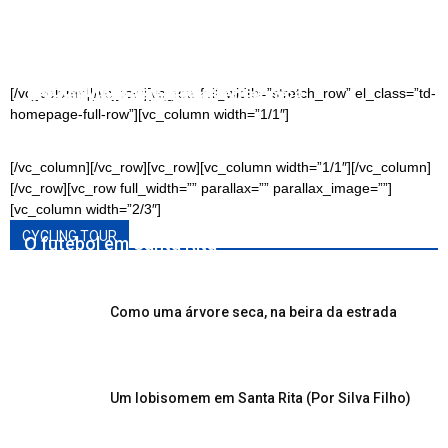
Estudo de Paola Carli desvenda as origens do
Documento revela que Papa Pio XI concedeu
Prefeito Leandro Mendes faz balanço do
Bloco Mimosas Cravinas
bênção de morte a santa-ritense
[/vc_column][/vc_row][vc_row full_width=”stretch_row” el_class=”td-
primeiro ano da gestão 2025–2028
homepage-full-row”][vc_column width=”1/1″]
[/vc_column][/vc_row][vc_row][vc_column width=”1/1″][/vc_column]
[/vc_row][vc_row full_width=”” parallax=”” parallax_image=””]
[vc_column width=”2/3″]
CYCLING TOUR
O futebol em Santa Rita
Como uma árvore seca, na beira da estrada
Um lobisomem em Santa Rita (Por Silva Filho)