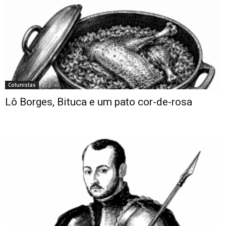
Colunistas
Lô Borges, Bituca e um pato cor-de-rosa