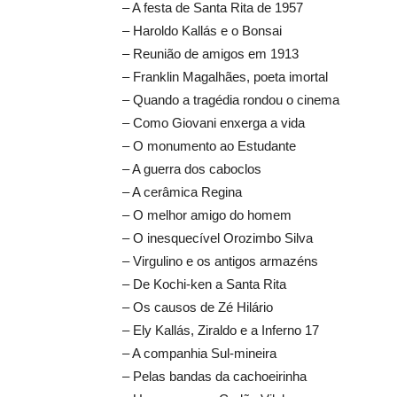
– A festa de Santa Rita de 1957
– Haroldo Kallás e o Bonsai
– Reunião de amigos em 1913
– Franklin Magalhães, poeta imortal
– Quando a tragédia rondou o cinema
– Como Giovani enxerga a vida
– O monumento ao Estudante
– A guerra dos caboclos
– A cerâmica Regina
– O melhor amigo do homem
– O inesquecível Orozimbo Silva
– Virgulino e os antigos armazéns
– De Kochi-ken a Santa Rita
– Os causos de Zé Hilário
– Ely Kallás, Ziraldo e a Inferno 17
– A companhia Sul-mineira
– Pelas bandas da cachoeirinha