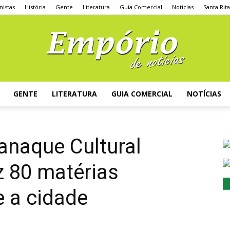
nistas
História
Gente
Literatura
Guia Comercial
Notícias
Santa Rit
GENTE
LITERATURA
GUIA COMERCIAL
NOTÍCIAS
anaque Cultural
z 80 matérias
e a cidade