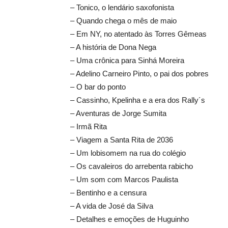
– Tonico, o lendário saxofonista
– Quando chega o mês de maio
– Em NY, no atentado às Torres Gêmeas
– A história de Dona Nega
– Uma crônica para Sinhá Moreira
– Adelino Carneiro Pinto, o pai dos pobres
– O bar do ponto
– Cassinho, Kpelinha e a era dos Rally´s
– Aventuras de Jorge Sumita
– Irmã Rita
– Viagem a Santa Rita de 2036
– Um lobisomem na rua do colégio
– Os cavaleiros do arrebenta rabicho
– Um som com Marcos Paulista
– Bentinho e a censura
– A vida de José da Silva
– Detalhes e emoções de Huguinho