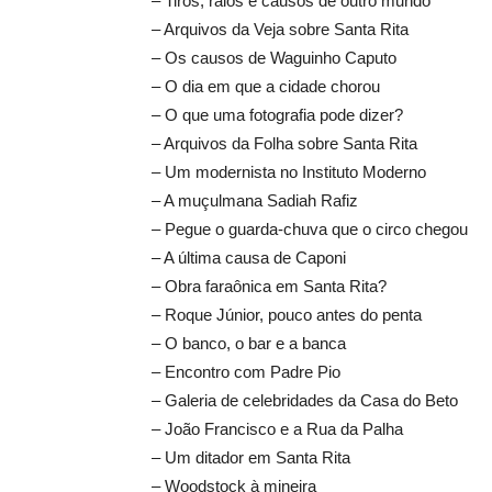
– Tiros, raios e causos de outro mundo
– Arquivos da Veja sobre Santa Rita
– Os causos de Waguinho Caputo
– O dia em que a cidade chorou
– O que uma fotografia pode dizer?
– Arquivos da Folha sobre Santa Rita
– Um modernista no Instituto Moderno
– A muçulmana Sadiah Rafiz
– Pegue o guarda-chuva que o circo chegou
– A última causa de Caponi
– Obra faraônica em Santa Rita?
– Roque Júnior, pouco antes do penta
– O banco, o bar e a banca
– Encontro com Padre Pio
– Galeria de celebridades da Casa do Beto
– João Francisco e a Rua da Palha
– Um ditador em Santa Rita
– Woodstock à mineira