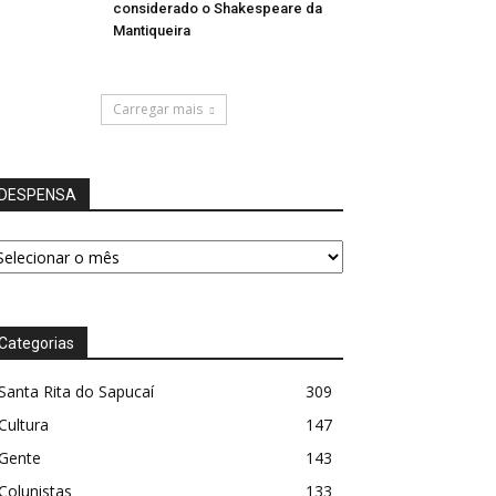
considerado o Shakespeare da
Mantiqueira
Carregar mais
DESPENSA
ESPENSA
Categorias
Santa Rita do Sapucaí
309
Cultura
147
Gente
143
Colunistas
133