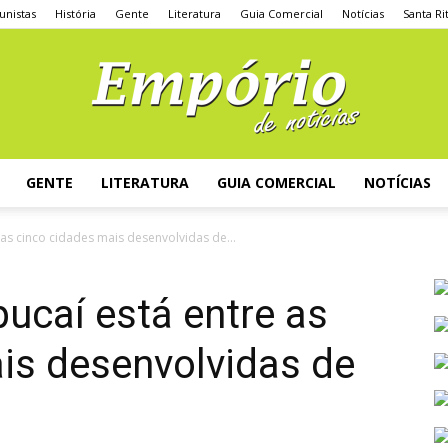
unistas
História
Gente
Literatura
Guia Comercial
Notícias
Santa Ri
GENTE
LITERATURA
GUIA COMERCIAL
NOTÍCIAS
 as cinco cidades mais desenvolvidas de...
ucaí está entre as
is desenvolvidas de