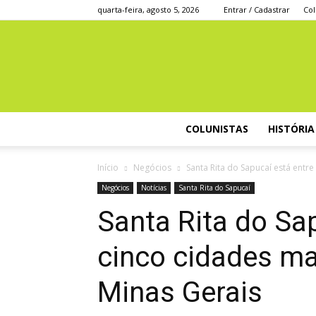
quarta-feira, agosto 5, 2026
Entrar / Cadastrar
Col
COLUNISTAS
HISTÓRIA
Início
Negócios
Santa Rita do Sapucaí está entre
Negócios
Notícias
Santa Rita do Sapucaí
Santa Rita do Sap
cinco cidades ma
Minas Gerais