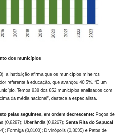
ento dos municípios
), a instituição afirma que os municípios mineiros
dor referente à educação, que avançou 40,5%. “É um
unicípio. Temos 838 dos 852 municípios analisados com
cima da média nacional”, destaca a especialista.
sto pelas seguintes, em ordem decrescente:
Poços de
as (0,8287); Uberlândia (0,8267);
Santa Rita do Sapucaí
64); Formiga (0,8109); Divinópolis (0,8095) e Patos de