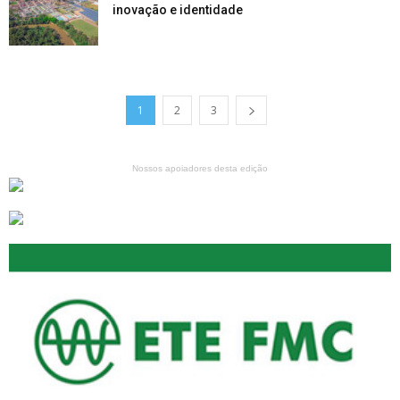
inovação e identidade
1
2
3
Nossos apoiadores desta edição