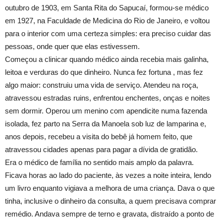
outubro de 1903, em Santa Rita do Sapucaí, formou-se médico
em 1927, na Faculdade de Medicina do Rio de Janeiro, e voltou
para o interior com uma certeza simples: era preciso cuidar das
pessoas, onde quer que elas estivessem.
Começou a clinicar quando médico ainda recebia mais galinha,
leitoa e verduras do que dinheiro. Nunca fez fortuna , mas fez
algo maior: construiu uma vida de serviço. Atendeu na roça,
atravessou estradas ruins, enfrentou enchentes, onças e noites
sem dormir. Operou um menino com apendicite numa fazenda
isolada, fez parto na Serra da Manoela sob luz de lamparina e,
anos depois, recebeu a visita do bebê já homem feito, que
atravessou cidades apenas para pagar a dívida de gratidão.
Era o médico de família no sentido mais amplo da palavra.
Ficava horas ao lado do paciente, às vezes a noite inteira, lendo
um livro enquanto vigiava a melhora de uma criança. Dava o que
tinha, inclusive o dinheiro da consulta, a quem precisava comprar
remédio. Andava sempre de terno e gravata, distraído a ponto de