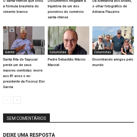
O santa-ritense que criou
Documentos resgatam a
Da Alemanha aos Andes,
a fórmula brasileira do
trajetória de um dos
o olhar fotográfico de
cimento branco
pioneiros do comércio
Adriana Flauzino
santa-ritense
Gente
Colunistas
Colunistas
Santa Rita do Sapucaí
Padre Sebastião Márcio
Encontrando amigos pelo
perde um de seus
Marciel
mundo
maiores cientistas: morre
aos 81 anos o ex-
presidente da Fiocruz Eloi
Garcia
SEM COMENTÁRIOS
DEIXE UMA RESPOSTA