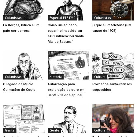
Colunistas
Especial ETE FMC
Colunistas
Lô Borges, Bituca e um
Como um soldado
O que é um telefone (um
pato cor-de-rosa
espanhol nascido em
causo de 1926)
1491 influenciou Santa
Rita do Sapucaí
Colunistas
História
Cultura
O legado de Múcio
Autorização para
Povoados santa-ritenses
Guimarães do Couto
exploração de ouro em
esquecidos
Santa Rita do Sapucaí
Gente
Gente
Cultura