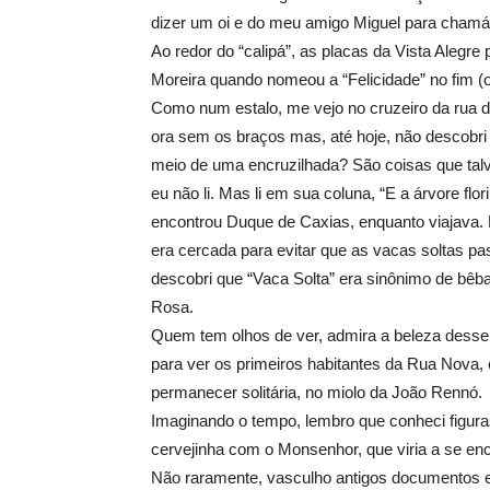
dizer um oi e do meu amigo Miguel para chamá-l
Ao redor do “calipá”, as placas da Vista Alegr
Moreira quando nomeou a “Felicidade” no fim (
Como num estalo, me vejo no cruzeiro da rua 
ora sem os braços mas, até hoje, não descobri 
meio de uma encruzilhada? São coisas que talve
eu não li. Mas li em sua coluna, “E a árvore fl
encontrou Duque de Caxias, enquanto viajava.
era cercada para evitar que as vacas soltas pa
descobri que “Vaca Solta” era sinônimo de bêb
Rosa.
Quem tem olhos de ver, admira a beleza desse 
para ver os primeiros habitantes da Rua Nova, o
permanecer solitária, no miolo da João Rennó.
Imaginando o tempo, lembro que conheci figura
cervejinha com o Monsenhor, que viria a se en
Não raramente, vasculho antigos documentos 