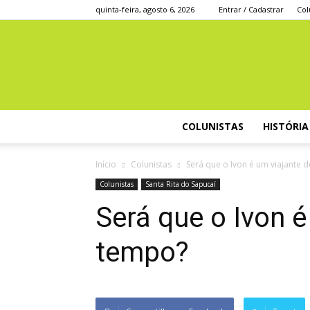
quinta-feira, agosto 6, 2026
Entrar / Cadastrar
Col
COLUNISTAS
HISTÓRIA
Início
Colunistas
Será que o Ivon é um viajante 
Colunistas
Santa Rita do Sapucaí
Será que o Ivon é
tempo?