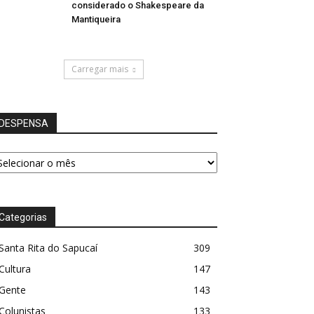
considerado o Shakespeare da
Mantiqueira
Carregar mais
DESPENSA
ESPENSA
Categorias
Santa Rita do Sapucaí
309
Cultura
147
Gente
143
Colunistas
133