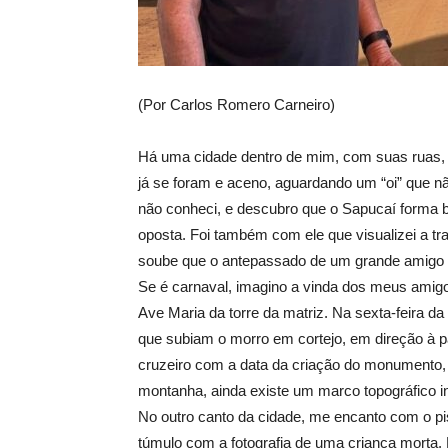
(Por Carlos Romero Carneiro)
Há uma cidade dentro de mim, com suas ruas,
já se foram e aceno, aguardando um “oi” que nã
não conheci, e descubro que o Sapucaí forma 
oposta. Foi também com ele que visualizei a tr
soube que o antepassado de um grande amigo f
Se é carnaval, imagino a vinda dos meus amigos 
Ave Maria da torre da matriz. Na sexta-feira d
que subiam o morro em cortejo, em direção à pa
cruzeiro com a data da criação do monumento,
montanha, ainda existe um marco topográfico in
No outro canto da cidade, me encanto com o pi
túmulo com a fotografia de uma criança morta. 