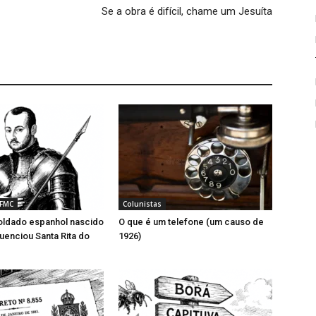
Se a obra é difícil, chame um Jesuíta
 FMC
Colunistas
ldado espanhol nascido
O que é um telefone (um causo de
luenciou Santa Rita do
1926)