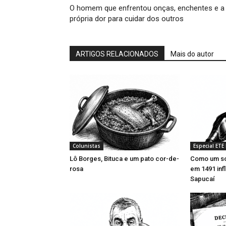
O homem que enfrentou onças, enchentes e a
própria dor para cuidar dos outros
ARTIGOS RELACIONADOS
Mais do autor
Colunistas
Especial ETE
Lô Borges, Bituca e um pato cor-de-
Como um so
rosa
em 1491 inf
Sapucaí