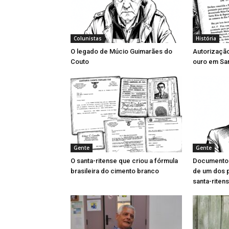
Colunistas
História
O legado de Múcio Guimarães do
Autorizaçã
Couto
ouro em San
Gente
Gente
O santa-ritense que criou a fórmula
Documentos 
brasileira do cimento branco
de um dos 
santa-riten