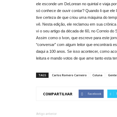
ele esconde um DeLorean no quintal e viaja po
só conhece de ouvir contar? Quando li que ele 
tive certeza de que criou uma máquina do temp
vê. Nesta edição, ele reclamou em sua crônic
vi o seu artigo da década de 60, no Correio do 
Assim como o Ivon, que escreve para este jor
“conversar” com algum leitor que encontrará est
daqui a 100 anos. Se isso acontecer, como aco
leitura e mando votos de que ame tanto esta te
TAGS
Carlos Romero Carneiro
Coluna
Gente
COMPARTILHAR
Facebook
Artigo anterior