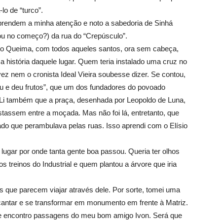
o de “turco”.
e prendem a minha atenção e noto a sabedoria de Sinhá
ou no começo?) da rua do “Crepúsculo”.
do Queima, com todos aqueles santos, ora sem cabeça,
a história daquele lugar. Quem teria instalado uma cruz no
z nem o cronista Ideal Vieira soubesse dizer. Se contou,
oriu e deu frutos”, que um dos fundadores do povoado
 Li também que a praça, desenhada por Leopoldo de Luna,
stassem entre a moçada. Mas não foi lá, entretanto, que
ado que perambulava pelas ruas. Isso aprendi com o Elísio
lugar por onde tanta gente boa passou. Queria ter olhos
s treinos do Industrial e quem plantou a árvore que iria
s que parecem viajar através dele. Por sorte, tomei uma
cantar e se transformar em monumento em frente à Matriz.
e encontro passagens do meu bom amigo Ivon. Será que