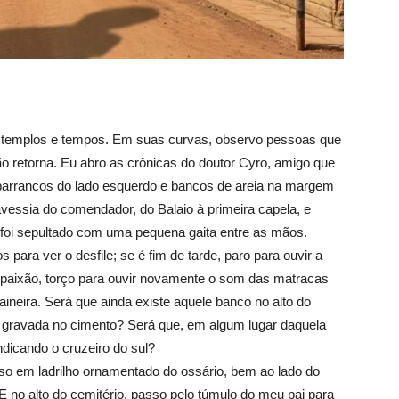
 templos e tempos. Em suas curvas, observo pessoas que
o retorna. Eu abro as crônicas do doutor Cyro, amigo que
barrancos do lado esquerdo e bancos de areia na margem
avessia do comendador, do Balaio à primeira capela, e
oi sepultado com uma pequena gaita entre as mãos.
para ver o desfile; se é fim de tarde, paro para ouvir a
a paixão, torço para ouvir novamente o som das matracas
ineira. Será que ainda existe aquele banco no alto do
 gravada no cimento? Será que, em algum lugar daquela
dicando o cruzeiro do sul?
so em ladrilho ornamentado do ossário, bem ao lado do
E no alto do cemitério, passo pelo túmulo do meu pai para