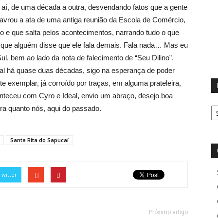
r aí, de uma década a outra, desvendando fatos que a gente
lavrou a ata de uma antiga reunião da Escola de Comércio,
o e que salta pelos acontecimentos, narrando tudo o que
a que alguém disse que ele fala demais. Fala nada… Mas eu
Sul, bem ao lado da nota de falecimento de “Seu Dilino”.
nal há quase duas décadas, sigo na esperança de poder
e exemplar, já corroído por traças, em alguma prateleira,
nteceu com Cyro e Ideal, envio um abraço, desejo boa
D
rra quanto nós, aqui do passado.
Santa Rita do Sapucaí
Twitter
Próximo artigo