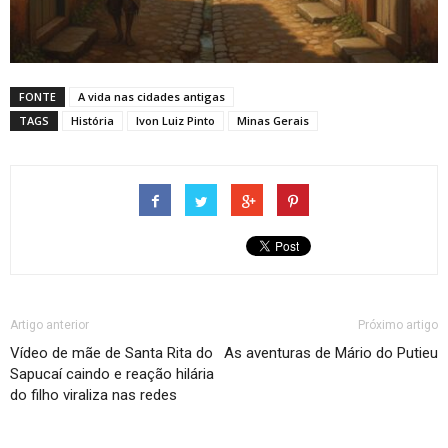
FONTE
A vida nas cidades antigas
TAGS
História
Ivon Luiz Pinto
Minas Gerais
Artigo anterior
Próximo artigo
Vídeo de mãe de Santa Rita do
As aventuras de Mário do Putieu
Sapucaí caindo e reação hilária
do filho viraliza nas redes