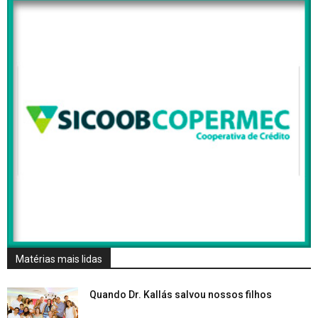
Matérias mais lidas
Quando Dr. Kallás salvou nossos filhos