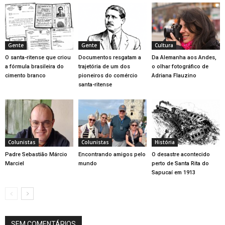
Gente
Gente
Cultura
O santa-ritense que criou
Documentos resgatam a
Da Alemanha aos Andes,
a fórmula brasileira do
trajetória de um dos
o olhar fotográfico de
cimento branco
pioneiros do comércio
Adriana Flauzino
santa-ritense
Colunistas
Colunistas
História
Padre Sebastião Márcio
Encontrando amigos pelo
O desastre acontecido
Marciel
mundo
perto de Santa Rita do
Sapucaí em 1913
SEM COMENTÁRIOS