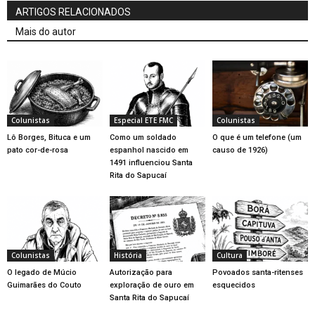
ARTIGOS RELACIONADOS
Mais do autor
Colunistas
Especial ETE FMC
Colunistas
Lô Borges, Bituca e um
Como um soldado
O que é um telefone (um
pato cor-de-rosa
espanhol nascido em
causo de 1926)
1491 influenciou Santa
Rita do Sapucaí
Colunistas
História
Cultura
O legado de Múcio
Autorização para
Povoados santa-ritenses
Guimarães do Couto
exploração de ouro em
esquecidos
Santa Rita do Sapucaí