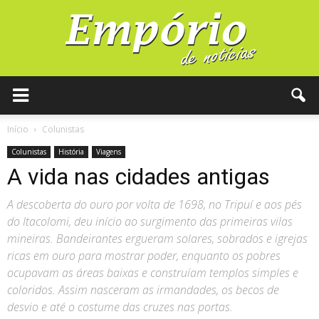
Início
Colunistas
Colunistas
História
Viagens
A vida nas cidades antigas
A descoberta do ouro por volta de 1698, no Tripuí e aos pés
do Itacolomi, deu início ao surgimento das primeiras vilas
mineiras. Bandeirantes ergueram solares, sobrados e igrejas
ricas em ouro para mostrar poder, enquanto os pobres
ocupavam as áreas baixas e construíam templos simples e
coloridos. Assim nasceram as irmandades, os becos de
desvio e até o costume das cruzes nas portas.