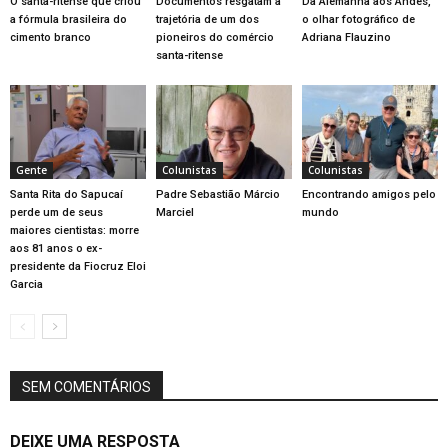
O santa-ritense que criou
Documentos resgatam a
Da Alemanha aos Andes,
a fórmula brasileira do
trajetória de um dos
o olhar fotográfico de
cimento branco
pioneiros do comércio
Adriana Flauzino
santa-ritense
Gente
Colunistas
Colunistas
Santa Rita do Sapucaí
Padre Sebastião Márcio
Encontrando amigos pelo
perde um de seus
Marciel
mundo
maiores cientistas: morre
aos 81 anos o ex-
presidente da Fiocruz Eloi
Garcia
SEM COMENTÁRIOS
DEIXE UMA RESPOSTA