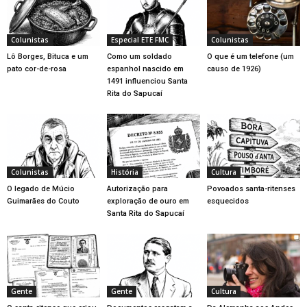
Colunistas
Especial ETE FMC
Colunistas
Lô Borges, Bituca e um
Como um soldado
O que é um telefone (um
pato cor-de-rosa
espanhol nascido em
causo de 1926)
1491 influenciou Santa
Rita do Sapucaí
Colunistas
História
Cultura
O legado de Múcio
Autorização para
Povoados santa-ritenses
Guimarães do Couto
exploração de ouro em
esquecidos
Santa Rita do Sapucaí
Gente
Gente
Cultura