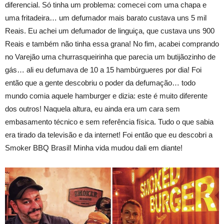
diferencial. Só tinha um problema: comecei com uma chapa e
uma fritadeira… um defumador mais barato custava uns 5 mil
Reais. Eu achei um defumador de linguiça, que custava uns 900
Reais e também não tinha essa grana! No fim, acabei comprando
no Varejão uma churrasqueirinha que parecia um butijãozinho de
gás… ali eu defumava de 10 a 15 hambúrgueres por dia! Foi
então que a gente descobriu o poder da defumação… todo
mundo comia aquele hamburger e dizia: este é muito diferente
dos outros! Naquela altura, eu ainda era um cara sem
embasamento técnico e sem referência física. Tudo o que sabia
era tirado da televisão e da internet! Foi então que eu descobri a
Smoker BBQ Brasil! Minha vida mudou dali em diante!