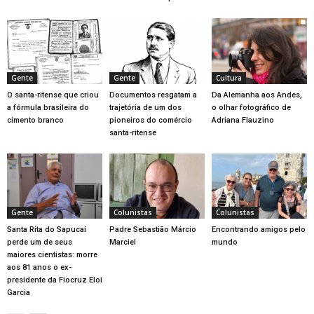
Gente
Gente
Cultura
O santa-ritense que criou
Documentos resgatam a
Da Alemanha aos Andes,
a fórmula brasileira do
trajetória de um dos
o olhar fotográfico de
cimento branco
pioneiros do comércio
Adriana Flauzino
santa-ritense
Gente
Colunistas
Colunistas
Santa Rita do Sapucaí
Padre Sebastião Márcio
Encontrando amigos pelo
perde um de seus
Marciel
mundo
maiores cientistas: morre
aos 81 anos o ex-
presidente da Fiocruz Eloi
Garcia