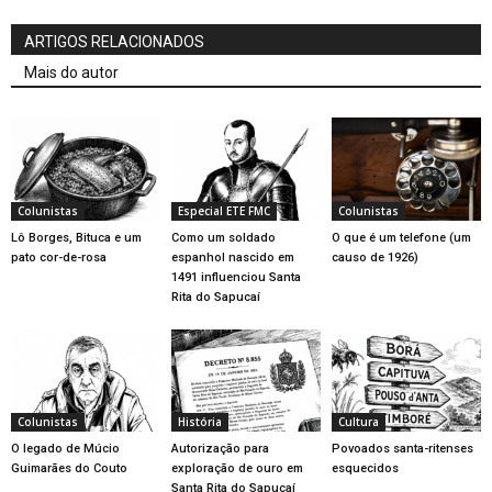
ARTIGOS RELACIONADOS
Mais do autor
Colunistas
Especial ETE FMC
Colunistas
Lô Borges, Bituca e um
Como um soldado
O que é um telefone (um
pato cor-de-rosa
espanhol nascido em
causo de 1926)
1491 influenciou Santa
Rita do Sapucaí
Colunistas
História
Cultura
O legado de Múcio
Autorização para
Povoados santa-ritenses
Guimarães do Couto
exploração de ouro em
esquecidos
Santa Rita do Sapucaí