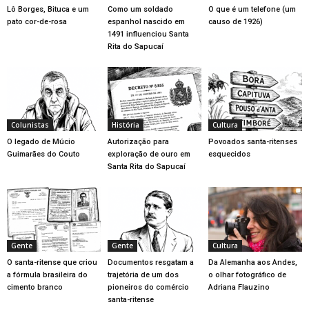
Lô Borges, Bituca e um
Como um soldado
O que é um telefone (um
pato cor-de-rosa
espanhol nascido em
causo de 1926)
1491 influenciou Santa
Rita do Sapucaí
Colunistas
História
Cultura
O legado de Múcio
Autorização para
Povoados santa-ritenses
Guimarães do Couto
exploração de ouro em
esquecidos
Santa Rita do Sapucaí
Gente
Gente
Cultura
O santa-ritense que criou
Documentos resgatam a
Da Alemanha aos Andes,
a fórmula brasileira do
trajetória de um dos
o olhar fotográfico de
cimento branco
pioneiros do comércio
Adriana Flauzino
santa-ritense