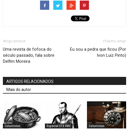
Artigo anterior
Próximo artigo
Uma revista de fofoca do
Eu sou a pedra que ficou (Por
século passado, fala sobre
Ivon Luiz Pinto)
Delfim Moreira
ARTIGOS RELACIONADOS
Mais do autor
Colunistas
Especial ETE FMC
Colunistas