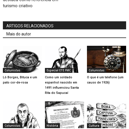
turismo criativo
ARTIGOS RELACIONADOS
Mais do autor
Colunistas
Especial ETE FMC
Colunistas
Lô Borges, Bituca e um
Como um soldado
O que é um telefone (um
pato cor-de-rosa
espanhol nascido em
causo de 1926)
1491 influenciou Santa
Rita do Sapucaí
Colunistas
História
Cultura