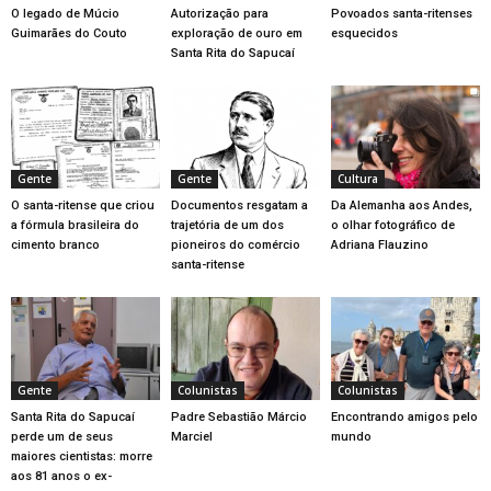
O legado de Múcio
Autorização para
Povoados santa-ritenses
Guimarães do Couto
exploração de ouro em
esquecidos
Santa Rita do Sapucaí
Gente
Gente
Cultura
O santa-ritense que criou
Documentos resgatam a
Da Alemanha aos Andes,
a fórmula brasileira do
trajetória de um dos
o olhar fotográfico de
cimento branco
pioneiros do comércio
Adriana Flauzino
santa-ritense
Gente
Colunistas
Colunistas
Santa Rita do Sapucaí
Padre Sebastião Márcio
Encontrando amigos pelo
perde um de seus
Marciel
mundo
maiores cientistas: morre
aos 81 anos o ex-