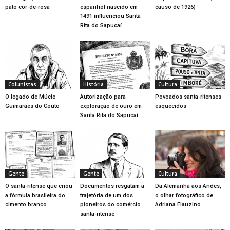
pato cor-de-rosa
espanhol nascido em
causo de 1926)
1491 influenciou Santa
Rita do Sapucaí
Colunistas
História
Cultura
O legado de Múcio
Autorização para
Povoados santa-ritenses
Guimarães do Couto
exploração de ouro em
esquecidos
Santa Rita do Sapucaí
Gente
Gente
Cultura
O santa-ritense que criou
Documentos resgatam a
Da Alemanha aos Andes,
a fórmula brasileira do
trajetória de um dos
o olhar fotográfico de
cimento branco
pioneiros do comércio
Adriana Flauzino
santa-ritense