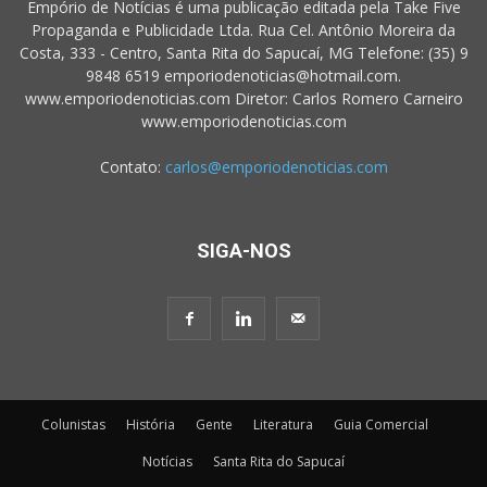
Empório de Notícias é uma publicação editada pela Take Five
Propaganda e Publicidade Ltda. Rua Cel. Antônio Moreira da
Costa, 333 - Centro, Santa Rita do Sapucaí, MG Telefone: (35) 9
9848 6519 emporiodenoticias@hotmail.com.
www.emporiodenoticias.com Diretor: Carlos Romero Carneiro
www.emporiodenoticias.com
Contato:
carlos@emporiodenoticias.com
SIGA-NOS
Colunistas
História
Gente
Literatura
Guia Comercial
Notícias
Santa Rita do Sapucaí