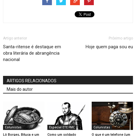
Artigo anterior
Próximo artigo
Santa-ritense é destaque em
Hoje quem paga sou eu
obra literária de abrangência
nacional
ARTIGOS RELACIONADOS
Mais do autor
Colunistas
Especial ETE FMC
Colunistas
Lô Borges, Bituca e um
Como um soldado
O que é um telefone (um