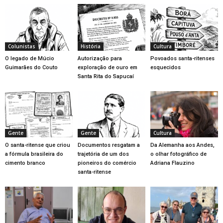
Colunistas
História
Cultura
O legado de Múcio
Autorização para
Povoados santa-ritenses
Guimarães do Couto
exploração de ouro em
esquecidos
Santa Rita do Sapucaí
Gente
Gente
Cultura
O santa-ritense que criou
Documentos resgatam a
Da Alemanha aos Andes,
a fórmula brasileira do
trajetória de um dos
o olhar fotográfico de
cimento branco
pioneiros do comércio
Adriana Flauzino
santa-ritense