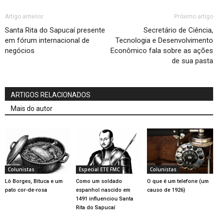
Artigo anterior
Próximo artigo
Santa Rita do Sapucaí presente
Secretário de Ciência,
em fórum internacional de
Tecnologia e Desenvolvimento
negócios
Econômico fala sobre as ações
de sua pasta
ARTIGOS RELACIONADOS
Mais do autor
Colunistas
Especial ETE FMC
Colunistas
Lô Borges, Bituca e um
Como um soldado
O que é um telefone (um
pato cor-de-rosa
espanhol nascido em
causo de 1926)
1491 influenciou Santa
Rita do Sapucaí