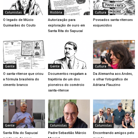
Colunistas
História
Cultura
O legado de Múcio
Autorização para
Povoados santa-ritenses
Guimarães do Couto
exploração de ouro em
esquecidos
Santa Rita do Sapucaí
Gente
Gente
Cultura
O santa-ritense que criou
Documentos resgatam a
Da Alemanha aos Andes,
a fórmula brasileira do
trajetória de um dos
o olhar fotográfico de
cimento branco
pioneiros do comércio
Adriana Flauzino
santa-ritense
Gente
Colunistas
Colunistas
Santa Rita do Sapucaí
Padre Sebastião Márcio
Encontrando amigos pelo