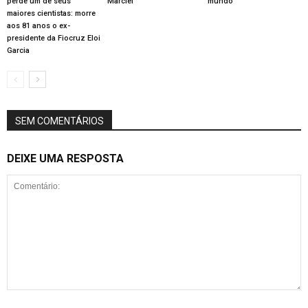
perde um de seus
Marciel
mundo
maiores cientistas: morre
aos 81 anos o ex-
presidente da Fiocruz Eloi
Garcia
SEM COMENTÁRIOS
DEIXE UMA RESPOSTA