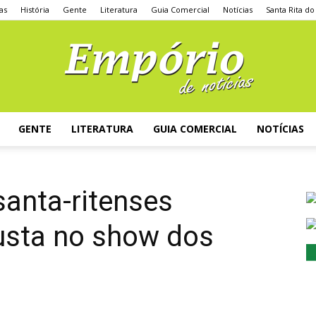
as
História
Gente
Literatura
Guia Comercial
Notícias
Santa Rita do
GENTE
LITERATURA
GUIA COMERCIAL
NOTÍCIAS
santa-ritenses
justa no show dos