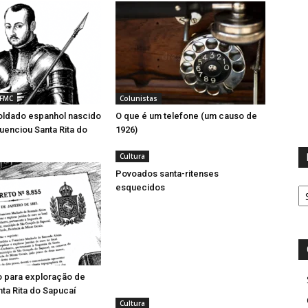
 FMC
Colunistas
ldado espanhol nascido
O que é um telefone (um causo de
luenciou Santa Rita do
1926)
Cultura
Povoados santa-ritenses
D
esquecidos
o para exploração de
ta Rita do Sapucaí
Cultura