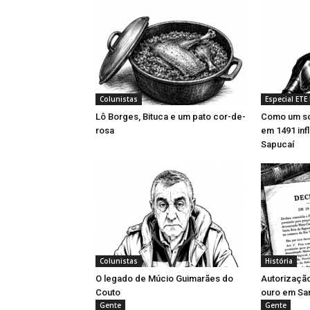
Colunistas
Especial ETE
Lô Borges, Bituca e um pato cor-de-
Como um so
rosa
em 1491 inf
Sapucaí
Colunistas
História
O legado de Múcio Guimarães do
Autorizaçã
Couto
ouro em San
Gente
Gente