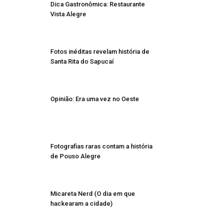
Dica Gastronômica: Restaurante
Vista Alegre
Fotos inéditas revelam história de
Santa Rita do Sapucaí
Opinião: Era uma vez no Oeste
Fotografias raras contam a história
de Pouso Alegre
Micareta Nerd (O dia em que
hackearam a cidade)