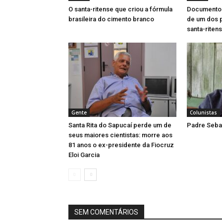
O santa-ritense que criou a fórmula
Documentos 
brasileira do cimento branco
de um dos 
santa-riten
Gente
Colunistas
Santa Rita do Sapucaí perde um de
Padre Sebas
seus maiores cientistas: morre aos
81 anos o ex-presidente da Fiocruz
Eloi Garcia
SEM COMENTÁRIOS