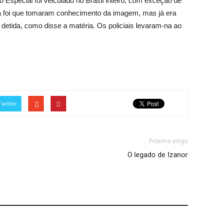
 Especial foi veiculado no Brasil inteiro, com exceção de
 foi que tomaram conhecimento da imagem, mas já era
i detida, como disse a matéria. Os policiais levaram-na ao
Twitter
Próximo artigo
O legado de Izanor