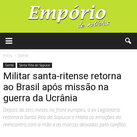
Início
Gente
Gente
Santa Rita do Sapucaí
Militar santa-ritense retorna
ao Brasil após missão na
guerra da Ucrânia
Depois de seis meses no front europeu, o ex-Legionário
retorna a Santa Rita do Sapucaí e relata as emoções do
reencontro com a mãe e as marcas deixadas pelo conflito.