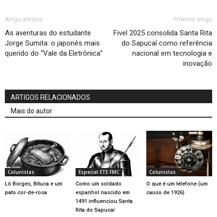
Artigo anterior
Próximo artigo
As aventuras do estudante
Fivel 2025 consolida Santa Rita
Jorge Sumita: o japonês mais
do Sapucaí como referência
querido do “Vale da Eletrônica”
nacional em tecnologia e
inovação
ARTIGOS RELACIONADOS
Mais do autor
Colunistas
Especial ETE FMC
Colunistas
Lô Borges, Bituca e um
Como um soldado
O que é um telefone (um
pato cor-de-rosa
espanhol nascido em
causo de 1926)
1491 influenciou Santa
Rita do Sapucaí