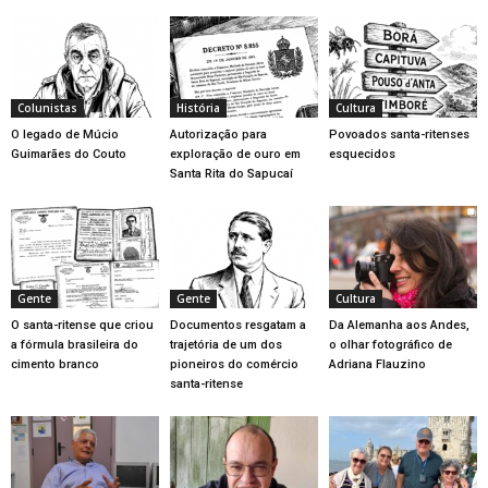
Colunistas
História
Cultura
O legado de Múcio
Autorização para
Povoados santa-ritenses
Guimarães do Couto
exploração de ouro em
esquecidos
Santa Rita do Sapucaí
Gente
Gente
Cultura
O santa-ritense que criou
Documentos resgatam a
Da Alemanha aos Andes,
a fórmula brasileira do
trajetória de um dos
o olhar fotográfico de
cimento branco
pioneiros do comércio
Adriana Flauzino
santa-ritense