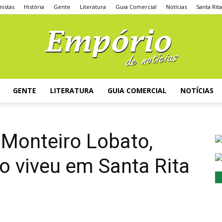
nistas
História
Gente
Literatura
Guia Comercial
Notícias
Santa Rit
GENTE
LITERATURA
GUIA COMERCIAL
NOTÍCIAS
Monteiro Lobato,
o viveu em Santa Rita