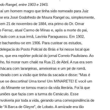
edo Rangel, entre 1903 e 1943.
ucaí um homem magro que tinha sido nomeado para Juiz
me era José Godofredo de Moura Rangel ou, simplesmente,
em 21 de novembro de 1884, era primo do Dr. Omar
e Ferraz, atual Carmo de Minas e, após a morte do pai,
 Paulo com a sua irmã, Lavínia Paraguassu. Em 1902,
e bacharelou-se em 1906. Para custear os estudos,
legacia do Posto Policial do Brás e foi nesse local que
que era repórter policial do jornal Correio Paulistano. Ao
inho, foi morar num chalé na Rua 21 de Abril. A rua era sem
chácara com laranjeiras, ameixeiras e um pé de romã.
umbrado com a visão que tinha da sacada e disse: “Mas é
a que se descortina! Uma torre! Um MINARETE! E você um
do Minarete se tornou marco da vida literária. Foi lá que
uniões que fazia com a turma do Cenáculo. Esse
olveria por toda a vida, gerando uma correspondência de
e “A Barca de Gleyre”, de Lobato. A amizade era tão