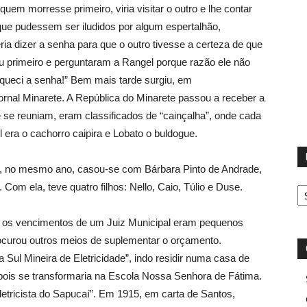
uem morresse primeiro, viria visitar o outro e lhe contar
que pudessem ser iludidos por algum espertalhão,
dizer a senha para que o outro tivesse a certeza de que
eu primeiro e perguntaram a Rangel porque razão ele não
queci a senha!” Bem mais tarde surgiu, em
ornal Minarete. A República do Minarete passou a receber a
 se reuniam, eram classificados de “cainçalha”, onde cada
ra o cachorro caipira e Lobato o buldogue.
e, no mesmo ano, casou-se com Bárbara Pinto de Andrade,
D
m ela, teve quatro filhos: Nello, Caio, Túlio e Duse.
 os vencimentos de um Juiz Municipal eram pequenos
rocurou outros meios de suplementar o orçamento.
Sul Mineira de Eletricidade”, indo residir numa casa de
pois se transformaria na Escola Nossa Senhora de Fátima.
etricista do Sapucaí”. Em 1915, em carta de Santos,