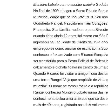
Monteiro Lobato com o escritor mineiro Godofr
No final de 1909, chegou a Santa Rita do Sap
Municipal, cargo que ocupou até 1918. Seu no
Godofredo Rangel. Nascido em Três Corações 
Franqueira. Sua família mudou-se para Silvestr
quando tinha ainda 12 anos, foi morar em São
ingressou na Faculdade de Direito da USP, ond
empregou-se como auxiliar de escrivão na Subde
conheceu e fez amizade com Ricardo Gonçalves, 
ser transferido para o Posto Policial de Belenz
calçamento e o chalé ficava no centro de uma 
Quando Ricardo foi visitar o amigo, ficou desl
uma torre, Rangel! Veja que amplidão de vist
muezim”. O nome se tornou rótulo e a república 
Rangel conheceu Monteiro Lobato numa das re
conhecimento selou uma amizade que se desenv
mais de 40 anos, registrada nos dois volumes d