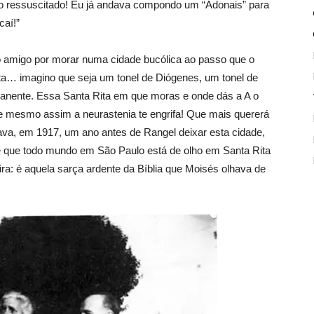
 o ressuscitado! Eu já andava compondo um “Adonais” para
caí!”
 amigo por morar numa cidade bucólica ao passo que o
ta… imagino que seja um tonel de Diógenes, um tonel de
anente. Essa Santa Rita em que moras e onde dás a A o
 e mesmo assim a neurastenia te engrifa! Que mais quererá
va, em 1917, um ano antes de Rangel deixar esta cidade,
ê que todo mundo em São Paulo está de olho em Santa Rita
ra: é aquela sarça ardente da Bíblia que Moisés olhava de