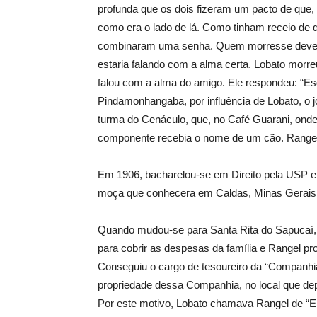
profunda que os dois fizeram um pacto de que, q
como era o lado de lá. Como tinham receio de 
combinaram uma senha. Quem morresse deveria 
estaria falando com a alma certa. Lobato morr
falou com a alma do amigo. Ele respondeu: “Es
Pindamonhangaba, por influência de Lobato, o j
turma do Cenáculo, que, no Café Guarani, onde
componente recebia o nome de um cão. Rangel e
Em 1906, bacharelou-se em Direito pela USP 
moça que conhecera em Caldas, Minas Gerais. Co
Quando mudou-se para Santa Rita do Sapucaí,
para cobrir as despesas da família e Rangel p
Conseguiu o cargo de tesoureiro da “Companhia 
propriedade dessa Companhia, no local que de
Por este motivo, Lobato chamava Rangel de “El