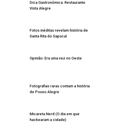
Dica Gastronômica: Restaurante
Vista Alegre
Fotos inéditas revelam história de
Santa Rita do Sapucaí
Opinião: Era uma vez no Oeste
Fotografias raras contam a história
de Pouso Alegre
Micareta Nerd (O dia em que
hackearam a cidade)