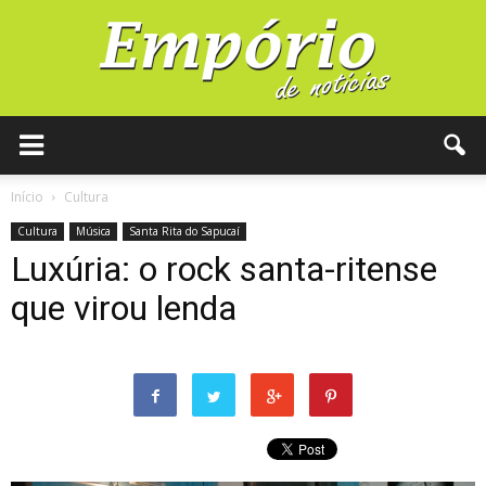
Início
Cultura
Cultura
Música
Santa Rita do Sapucaí
Luxúria: o rock santa-ritense
que virou lenda