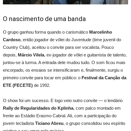
O nascimento de uma banda
O grupo ganhou forma quando o carismático
Marcelinho
Cardoso
, então jogador de vôlei do Juventude (time juvenil do
Country Club), aceitou o convite para ser vocalista. Pouco
depois,
Márcio Vilela
, ex-jogador de vôlei e guitarrista de talento,
juntou-se à turma. A entrada dele mudou tudo. O som ficou mais
encorpado, os ensaios se intensificaram e, finalmente, surgiu o
primeiro convite para tocar em público: o
Festival da Canção da
ETE (FECETE)
de 1992.
O show foi um sucesso. E logo veio outro convite — o lendário
Rally de Regularidades do Kplinha
, com palco montado em
frente ao Estádio Erasmo Cabral. Ali, com a participação do
jovem tecladista
Ticiano Abreu
, o grupo consolidou seu espírito
criativo e seu amor pela música.