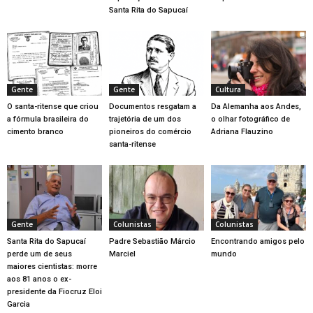
Santa Rita do Sapucaí
Gente
Gente
Cultura
O santa-ritense que criou
Documentos resgatam a
Da Alemanha aos Andes,
a fórmula brasileira do
trajetória de um dos
o olhar fotográfico de
cimento branco
pioneiros do comércio
Adriana Flauzino
santa-ritense
Gente
Colunistas
Colunistas
Santa Rita do Sapucaí
Padre Sebastião Márcio
Encontrando amigos pelo
perde um de seus
Marciel
mundo
maiores cientistas: morre
aos 81 anos o ex-
presidente da Fiocruz Eloi
Garcia