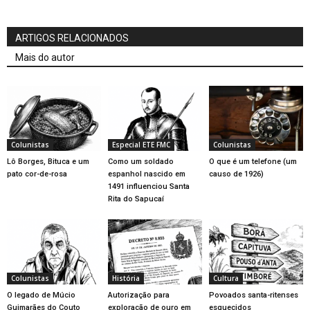
ARTIGOS RELACIONADOS
Mais do autor
Colunistas
Especial ETE FMC
Colunistas
Lô Borges, Bituca e um
Como um soldado
O que é um telefone (um
pato cor-de-rosa
espanhol nascido em
causo de 1926)
1491 influenciou Santa
Rita do Sapucaí
Colunistas
História
Cultura
O legado de Múcio
Autorização para
Povoados santa-ritenses
Guimarães do Couto
exploração de ouro em
esquecidos