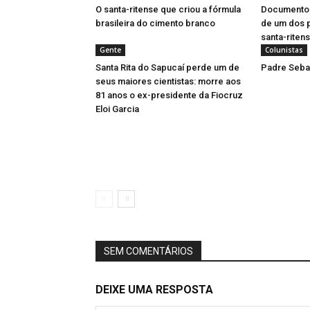
O santa-ritense que criou a fórmula
Documentos 
brasileira do cimento branco
de um dos 
santa-riten
Gente
Colunistas
Santa Rita do Sapucaí perde um de
Padre Sebas
seus maiores cientistas: morre aos
81 anos o ex-presidente da Fiocruz
Eloi Garcia
SEM COMENTÁRIOS
DEIXE UMA RESPOSTA