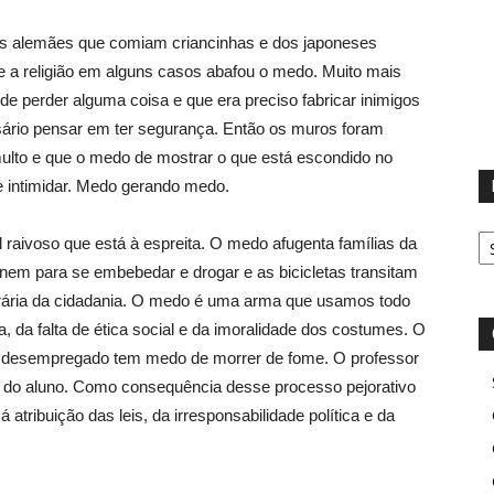
os alemães que comiam criancinhas e dos japoneses
 e a religião em alguns casos abafou o medo. Muito mais
de perder alguma coisa e que era preciso fabricar inimigos
sário pensar em ter segurança. Então os muros foram
ulto e que o medo de mostrar o que está escondido no
e intimidar. Medo gerando medo.
D
aivoso que está à espreita. O medo afugenta famílias da
únem para se embebedar e drogar e as bicicletas transitam
orária da cidadania. O medo é uma arma que usamos todo
a, da falta de ética social e da imoralidade dos costumes. O
o desempregado tem medo de morrer de fome. O professor
 do aluno. Como consequência desse processo pejorativo
tribuição das leis, da irresponsabilidade política e da