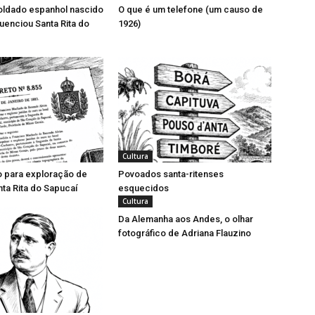
ldado espanhol nascido
O que é um telefone (um causo de
luenciou Santa Rita do
1926)
Cultura
o para exploração de
Povoados santa-ritenses
ta Rita do Sapucaí
esquecidos
Cultura
Da Alemanha aos Andes, o olhar
fotográfico de Adriana Flauzino