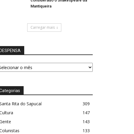
considerado o Shakespeare da
Mantiqueira
Carregar mais
DESPENSA
ESPENSA
Categorias
Santa Rita do Sapucaí
309
Cultura
147
Gente
143
Colunistas
133