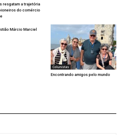
resgatam a trajetória
pioneiros do comércio
se
tião Márcio Marciel
Colunistas
Encontrando amigos pelo mundo