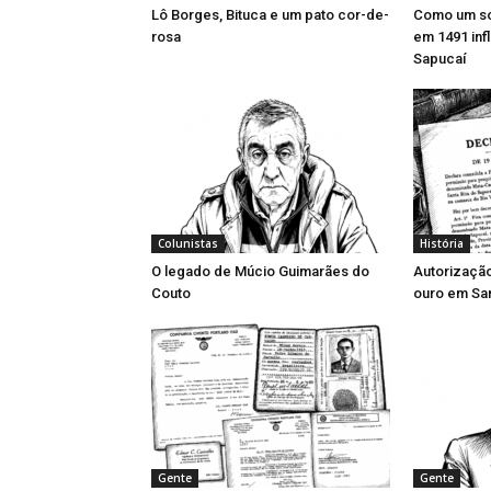
Lô Borges, Bituca e um pato cor-de-
Como um so
rosa
em 1491 inf
Sapucaí
Colunistas
História
O legado de Múcio Guimarães do
Autorizaçã
Couto
ouro em San
Gente
Gente