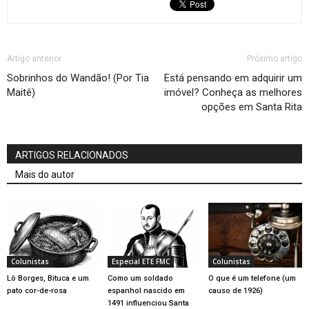
Artigo anterior
Próximo artigo
Sobrinhos do Wandão! (Por Tia
Está pensando em adquirir um
Maitê)
imóvel? Conheça as melhores
opções em Santa Rita
ARTIGOS RELACIONADOS
Mais do autor
Colunistas
Especial ETE FMC
Colunistas
Lô Borges, Bituca e um
Como um soldado
O que é um telefone (um
pato cor-de-rosa
espanhol nascido em
causo de 1926)
1491 influenciou Santa