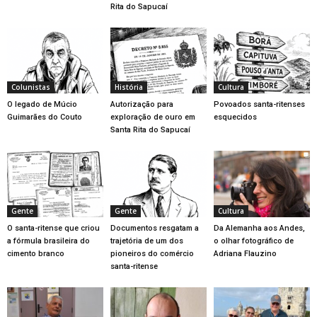
Rita do Sapucaí
Colunistas
História
Cultura
O legado de Múcio
Autorização para
Povoados santa-ritenses
Guimarães do Couto
exploração de ouro em
esquecidos
Santa Rita do Sapucaí
Gente
Gente
Cultura
O santa-ritense que criou
Documentos resgatam a
Da Alemanha aos Andes,
a fórmula brasileira do
trajetória de um dos
o olhar fotográfico de
cimento branco
pioneiros do comércio
Adriana Flauzino
santa-ritense