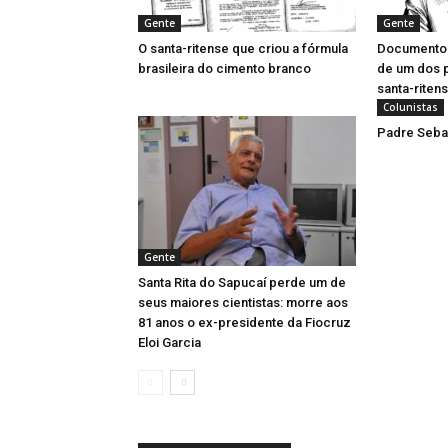
Gente
Gente
O santa-ritense que criou a fórmula
Documentos 
brasileira do cimento branco
de um dos 
santa-riten
Colunistas
Padre Sebas
Gente
Santa Rita do Sapucaí perde um de
seus maiores cientistas: morre aos
81 anos o ex-presidente da Fiocruz
Eloi Garcia