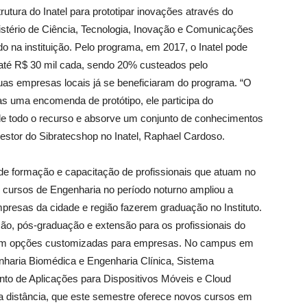
trutura do Inatel para prototipar inovações através do
stério de Ciência, Tecnologia, Inovação e Comunicações
o na instituição. Pelo programa, em 2017, o Inatel pode
e até R$ 30 mil cada, sendo 20% custeados pelo
as empresas locais já se beneficiaram do programa. “O
as uma encomenda de protótipo, ele participa do
e todo o recurso e absorve um conjunto de conhecimentos
 gestor do Sibratecshop no Inatel, Raphael Cardoso.
a de formação e capacitação de profissionais que atuam no
e cursos de Engenharia no período noturno ampliou a
presas da cidade e região fazerem graduação no Instituto.
ção, pós-graduação e extensão para os profissionais do
com opções customizadas para empresas. No campus em
haria Biomédica e Engenharia Clínica, Sistema
to de Aplicações para Dispositivos Móveis e Cloud
a distância, que este semestre oferece novos cursos em