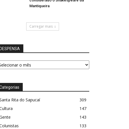
considerado o Shakespeare da
Mantiqueira
Carregar mais
DESPENSA
ESPENSA
Categorias
Santa Rita do Sapucaí
309
Cultura
147
Gente
143
Colunistas
133