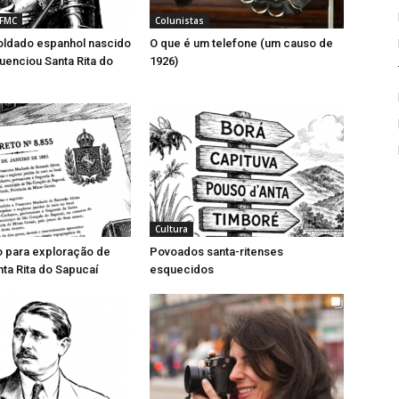
 FMC
Colunistas
ldado espanhol nascido
O que é um telefone (um causo de
luenciou Santa Rita do
1926)
Cultura
o para exploração de
Povoados santa-ritenses
ta Rita do Sapucaí
esquecidos