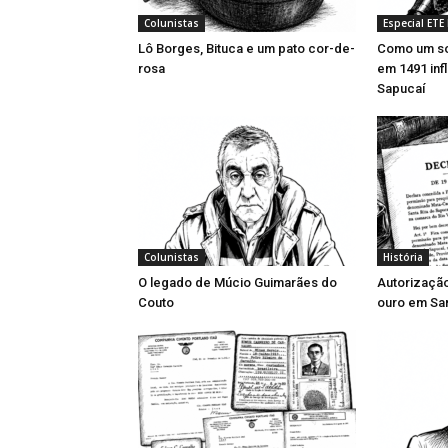
Colunistas
Especial ETE
Lô Borges, Bituca e um pato cor-de-
Como um so
rosa
em 1491 inf
Sapucaí
Colunistas
História
O legado de Múcio Guimarães do
Autorizaçã
Couto
ouro em San