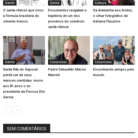
Gente
Gente
Cultura
O santa-ritense que criou
Documentos resgatam a
Da Alemanha aos Andes,
a fórmula brasileira do
trajetória de um dos
o olhar fotográfico de
cimento branco
pioneiros do comércio
Adriana Flauzino
santa-ritense
Gente
Colunistas
Colunistas
Santa Rita do Sapucaí
Padre Sebastião Márcio
Encontrando amigos pelo
perde um de seus
Marciel
mundo
maiores cientistas: morre
aos 81 anos o ex-
presidente da Fiocruz Eloi
Garcia
SEM COMENTÁRIOS