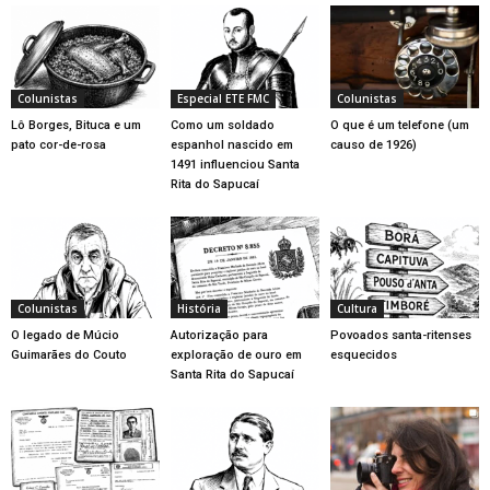
Colunistas
Especial ETE FMC
Colunistas
Lô Borges, Bituca e um
Como um soldado
O que é um telefone (um
pato cor-de-rosa
espanhol nascido em
causo de 1926)
1491 influenciou Santa
Rita do Sapucaí
Colunistas
História
Cultura
O legado de Múcio
Autorização para
Povoados santa-ritenses
Guimarães do Couto
exploração de ouro em
esquecidos
Santa Rita do Sapucaí