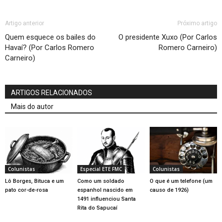
Artigo anterior
Próximo artigo
Quem esquece os bailes do
O presidente Xuxo (Por Carlos
Havaí? (Por Carlos Romero
Romero Carneiro)
Carneiro)
ARTIGOS RELACIONADOS
Mais do autor
Colunistas
Especial ETE FMC
Colunistas
Lô Borges, Bituca e um
Como um soldado
O que é um telefone (um
pato cor-de-rosa
espanhol nascido em
causo de 1926)
1491 influenciou Santa
Rita do Sapucaí