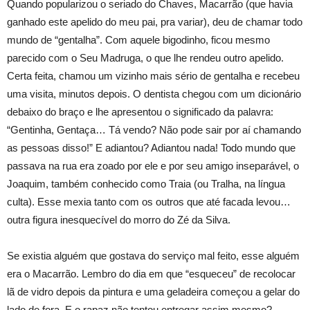
Quando popularizou o seriado do Chaves, Macarrão (que havia
ganhado este apelido do meu pai, pra variar), deu de chamar todo
mundo de “gentalha”. Com aquele bigodinho, ficou mesmo
parecido com o Seu Madruga, o que lhe rendeu outro apelido.
Certa feita, chamou um vizinho mais sério de gentalha e recebeu
uma visita, minutos depois. O dentista chegou com um dicionário
debaixo do braço e lhe apresentou o significado da palavra:
“Gentinha, Gentaça… Tá vendo? Não pode sair por aí chamando
as pessoas disso!” E adiantou? Adiantou nada! Todo mundo que
passava na rua era zoado por ele e por seu amigo inseparável, o
Joaquim, também conhecido como Traia (ou Tralha, na língua
culta). Esse mexia tanto com os outros que até facada levou…
outra figura inesquecível do morro do Zé da Silva.
Se existia alguém que gostava do serviço mal feito, esse alguém
era o Macarrão. Lembro do dia em que “esqueceu” de recolocar
lã de vidro depois da pintura e uma geladeira começou a gelar do
lado de fora. E o rapaz não tentou entregar assim mesmo?