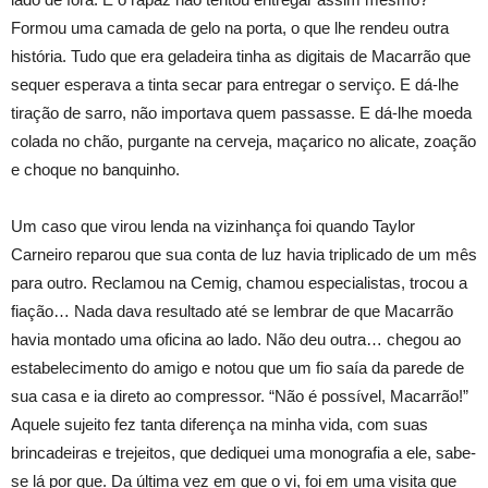
Formou uma camada de gelo na porta, o que lhe rendeu outra
história. Tudo que era geladeira tinha as digitais de Macarrão que
sequer esperava a tinta secar para entregar o serviço. E dá-lhe
tiração de sarro, não importava quem passasse. E dá-lhe moeda
colada no chão, purgante na cerveja, maçarico no alicate, zoação
e choque no banquinho.
Um caso que virou lenda na vizinhança foi quando Taylor
Carneiro reparou que sua conta de luz havia triplicado de um mês
para outro. Reclamou na Cemig, chamou especialistas, trocou a
fiação… Nada dava resultado até se lembrar de que Macarrão
havia montado uma oficina ao lado. Não deu outra… chegou ao
estabelecimento do amigo e notou que um fio saía da parede de
sua casa e ia direto ao compressor. “Não é possível, Macarrão!”
Aquele sujeito fez tanta diferença na minha vida, com suas
brincadeiras e trejeitos, que dediquei uma monografia a ele, sabe-
se lá por que. Da última vez em que o vi, foi em uma visita que