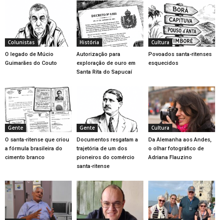
Colunistas
História
Cultura
O legado de Múcio
Autorização para
Povoados santa-ritenses
Guimarães do Couto
exploração de ouro em
esquecidos
Santa Rita do Sapucaí
Gente
Gente
Cultura
O santa-ritense que criou
Documentos resgatam a
Da Alemanha aos Andes,
a fórmula brasileira do
trajetória de um dos
o olhar fotográfico de
cimento branco
pioneiros do comércio
Adriana Flauzino
santa-ritense