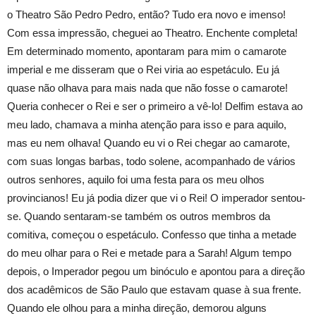
o Theatro São Pedro Pedro, então? Tudo era novo e imenso!
Com essa impressão, cheguei ao Theatro. Enchente completa!
Em determinado momento, apontaram para mim o camarote
imperial e me disseram que o Rei viria ao espetáculo. Eu já
quase não olhava para mais nada que não fosse o camarote!
Queria conhecer o Rei e ser o primeiro a vê-lo! Delfim estava ao
meu lado, chamava a minha atenção para isso e para aquilo,
mas eu nem olhava! Quando eu vi o Rei chegar ao camarote,
com suas longas barbas, todo solene, acompanhado de vários
outros senhores, aquilo foi uma festa para os meu olhos
provincianos! Eu já podia dizer que vi o Rei! O imperador sentou-
se. Quando sentaram-se também os outros membros da
comitiva, começou o espetáculo. Confesso que tinha a metade
do meu olhar para o Rei e metade para a Sarah! Algum tempo
depois, o Imperador pegou um binóculo e apontou para a direção
dos acadêmicos de São Paulo que estavam quase à sua frente.
Quando ele olhou para a minha direção, demorou alguns