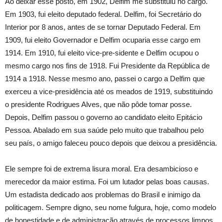
Ao deixar esse posto, em 1902, Delfim me substituiu no cargo.
Em 1903, fui eleito deputado federal. Delfim, foi Secretário do
Interior por 8 anos, antes de se tornar Deputado Federal. Em
1909, fui eleito Governador e Delfim ocuparia esse cargo em
1914. Em 1910, fui eleito vice-pre-sidente e Delfim ocupou o
mesmo cargo nos fins de 1918. Fui Presidente da República de
1914 a 1918. Nesse mesmo ano, passei o cargo a Delfim que
exerceu a vice-presidência até os meados de 1919, substituindo
o presidente Rodrigues Alves, que não pôde tomar posse.
Depois, Delfim passou o governo ao candidato eleito Epitácio
Pessoa. Abalado em sua saúde pelo muito que trabalhou pelo
seu país, o amigo faleceu pouco depois que deixou a presidência.
Ele sempre foi de extrema lisura moral. Era desambicioso e
merecedor da maior estima. Foi um lutador pelas boas causas.
Um estadista dedicado aos problemas do Brasil e inimigo da
politicagem. Sempre digno, seu nome fulgura, hoje, como modelo
de honestidade e de administração através de processos limpos.