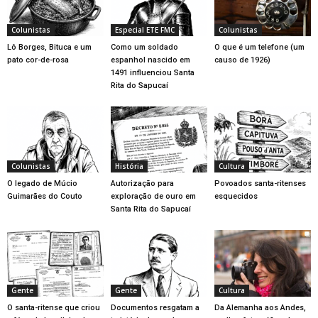
Colunistas
Especial ETE FMC
Colunistas
Lô Borges, Bituca e um
Como um soldado
O que é um telefone (um
pato cor-de-rosa
espanhol nascido em
causo de 1926)
1491 influenciou Santa
Rita do Sapucaí
Colunistas
História
Cultura
O legado de Múcio
Autorização para
Povoados santa-ritenses
Guimarães do Couto
exploração de ouro em
esquecidos
Santa Rita do Sapucaí
Gente
Gente
Cultura
O santa-ritense que criou
Documentos resgatam a
Da Alemanha aos Andes,