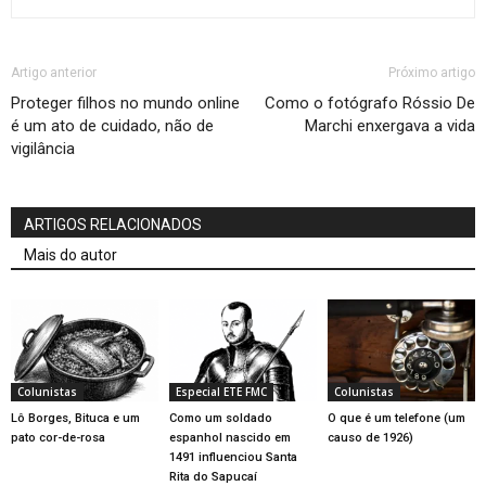
Artigo anterior
Próximo artigo
Proteger filhos no mundo online
Como o fotógrafo Róssio De
é um ato de cuidado, não de
Marchi enxergava a vida
vigilância
ARTIGOS RELACIONADOS
Mais do autor
Colunistas
Especial ETE FMC
Colunistas
Lô Borges, Bituca e um
Como um soldado
O que é um telefone (um
pato cor-de-rosa
espanhol nascido em
causo de 1926)
1491 influenciou Santa
Rita do Sapucaí