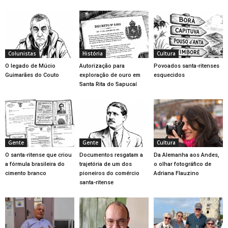
Colunistas
História
Cultura
O legado de Múcio
Autorização para
Povoados santa-ritenses
Guimarães do Couto
exploração de ouro em
esquecidos
Santa Rita do Sapucaí
Gente
Gente
Cultura
O santa-ritense que criou
Documentos resgatam a
Da Alemanha aos Andes,
a fórmula brasileira do
trajetória de um dos
o olhar fotográfico de
cimento branco
pioneiros do comércio
Adriana Flauzino
santa-ritense