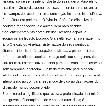
tendência a se sentir inferior diante do estrangeiro. Para ele, o
brasileiro não perdia apenas partidas — perdia antes de entrar
em campo, derrotado por uma convicção íntima de insuficiência.
A metáfora era poderosa. O “vira-lata” não é o cão altivo de
pedigree reconhecido; é o animal sem raça definida,
frequentemente visto como inferior. Décadas depois, o
economista e filósofo Eduardo Giannetti retomaria a imagem no
livro O elogio do vira-lata, sistematizando seus sentidos.
Giannetti identifica três acepções distintas: a primeira, literal,
refere-se ao cão ou cadela sem raça definida; a segunda, de
caráter moral depreciativo, aponta para a pessoa sem classe ou
sem vergonha; a terceira — e mais relevante para o debate
intelectual — designa o estado de alma de um país que se sente
inferiorizado ao comparar seu modo de vida ao das nações do
chamado mundo desenvolvido.
É este terceiro significado que revela a profundidade da intuição
rodrigueana. O complexo não é apenas autocrítica; é
autodepreciação crônica. Trata-se de um padrão psicológico