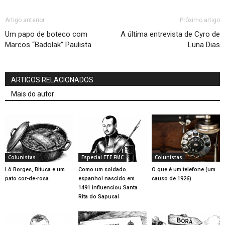
Artigo anterior
Próximo artigo
Um papo de boteco com
A última entrevista de Cyro de
Marcos “Badolak” Paulista
Luna Dias
ARTIGOS RELACIONADOS
Mais do autor
Colunistas
Especial ETE FMC
Colunistas
Lô Borges, Bituca e um
Como um soldado
O que é um telefone (um
pato cor-de-rosa
espanhol nascido em
causo de 1926)
1491 influenciou Santa
Rita do Sapucaí