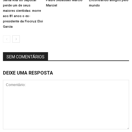
Santa Rita do Sapucaí
Padre Sebastião Márcio
Encontrando amigos pelo
perde um de seus
Marciel
mundo
maiores cientistas: morre
aos 81 anos o ex-
presidente da Fiocruz Eloi
Garcia
SEM COMENTÁRIOS
DEIXE UMA RESPOSTA