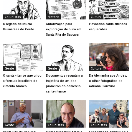
Colunistas
História
Cultura
O legado de Múcio
Autorização para
Povoados santa-ritenses
Guimarães do Couto
exploração de ouro em
esquecidos
Santa Rita do Sapucaí
Gente
Gente
Cultura
O santa-ritense que criou
Documentos resgatam a
Da Alemanha aos Andes,
a fórmula brasileira do
trajetória de um dos
o olhar fotográfico de
cimento branco
pioneiros do comércio
Adriana Flauzino
santa-ritense
Gente
Colunistas
Colunistas