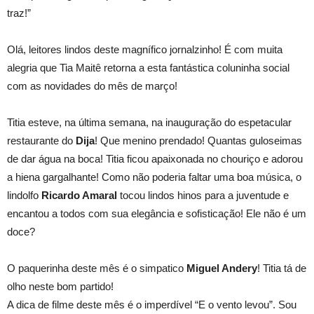
traz!”
Olá, leitores lindos deste magnífico jornalzinho! É com muita
alegria que Tia Maitê retorna a esta fantástica coluninha social
com as novidades do mês de março!
Titia esteve, na última semana, na inauguração do espetacular
restaurante do
Dija
! Que menino prendado! Quantas guloseimas
de dar água na boca! Titia ficou apaixonada no chouriço e adorou
a hiena gargalhante! Como não poderia faltar uma boa música, o
lindolfo
Ricardo Amaral
tocou lindos hinos para a juventude e
encantou a todos com sua elegância e sofisticação! Ele não é um
doce?
O paquerinha deste mês é o simpatico
Miguel Andery
! Titia tá de
olho neste bom partido!
A dica de filme deste mês é o imperdível “E o vento levou”. Sou