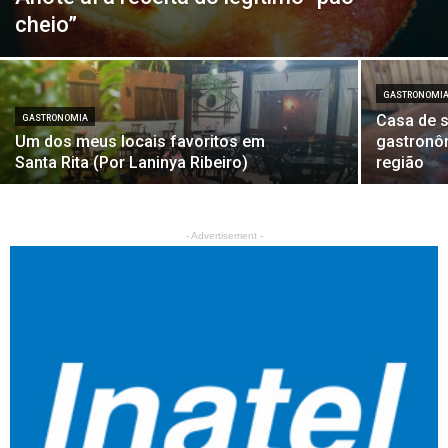
cheio”
GASTRONOMI
Casa de s
GASTRONOMIA
Um dos meus locais favoritos em
gastronôm
Santa Rita (Por Laninya Ribeiro)
região
- Advertisement -