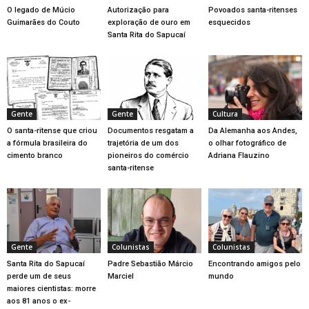
O legado de Múcio
Autorização para
Povoados santa-ritenses
Guimarães do Couto
exploração de ouro em
esquecidos
Santa Rita do Sapucaí
Gente
Gente
Cultura
O santa-ritense que criou
Documentos resgatam a
Da Alemanha aos Andes,
a fórmula brasileira do
trajetória de um dos
o olhar fotográfico de
cimento branco
pioneiros do comércio
Adriana Flauzino
santa-ritense
Gente
Colunistas
Colunistas
Santa Rita do Sapucaí
Padre Sebastião Márcio
Encontrando amigos pelo
perde um de seus
Marciel
mundo
maiores cientistas: morre
aos 81 anos o ex-