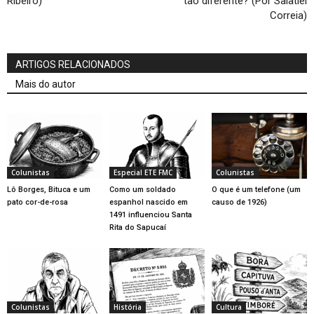
Ribeiro)
tão diferente? (Por Salatiel
Correia)
ARTIGOS RELACIONADOS
Mais do autor
Colunistas
Especial ETE FMC
Colunistas
Lô Borges, Bituca e um
Como um soldado
O que é um telefone (um
pato cor-de-rosa
espanhol nascido em
causo de 1926)
1491 influenciou Santa
Rita do Sapucaí
Colunistas
História
Cultura