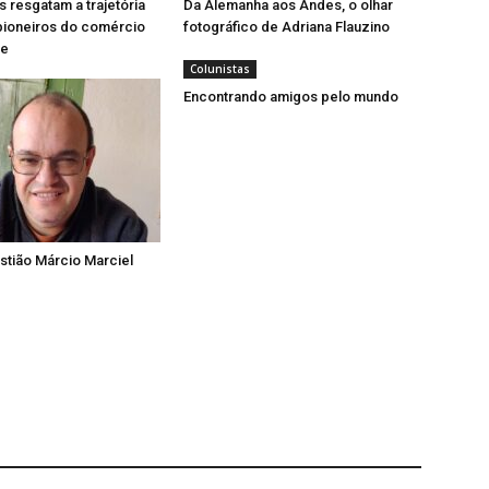
resgatam a trajetória
Da Alemanha aos Andes, o olhar
pioneiros do comércio
fotográfico de Adriana Flauzino
se
Colunistas
Encontrando amigos pelo mundo
tião Márcio Marciel