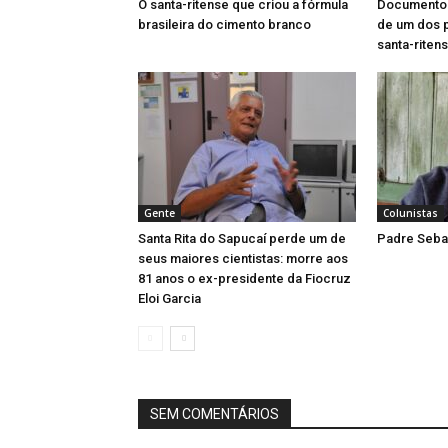
O santa-ritense que criou a fórmula
Documentos 
brasileira do cimento branco
de um dos 
santa-riten
Gente
Colunistas
Santa Rita do Sapucaí perde um de
Padre Sebas
seus maiores cientistas: morre aos
81 anos o ex-presidente da Fiocruz
Eloi Garcia
SEM COMENTÁRIOS