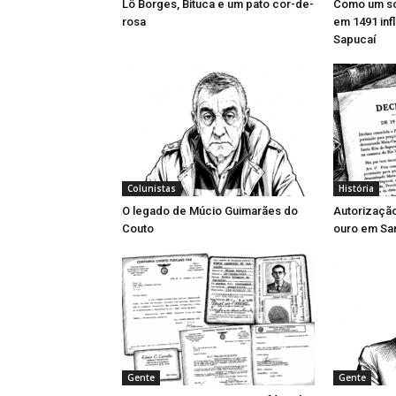
Lô Borges, Bituca e um pato cor-de-
Como um so
rosa
em 1491 inf
Sapucaí
Colunistas
História
O legado de Múcio Guimarães do
Autorizaçã
Couto
ouro em San
Gente
Gente