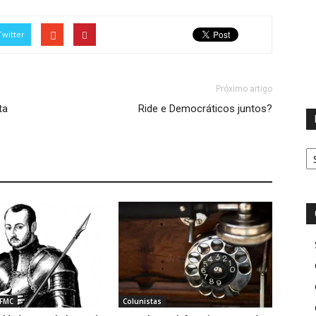
Twitter
Próximo artigo
ta
Ride e Democráticos juntos?
D
 FMC
Colunistas