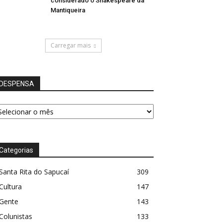
considerado o Shakespeare da
Mantiqueira
Carregar mais
DESPENSA
ESPENSA
Categorias
Santa Rita do Sapucaí
309
Cultura
147
Gente
143
Colunistas
133