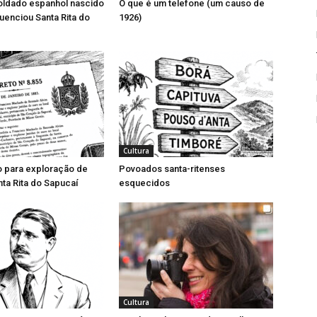
ldado espanhol nascido
O que é um telefone (um causo de
luenciou Santa Rita do
1926)
Cultura
o para exploração de
Povoados santa-ritenses
ta Rita do Sapucaí
esquecidos
Cultura