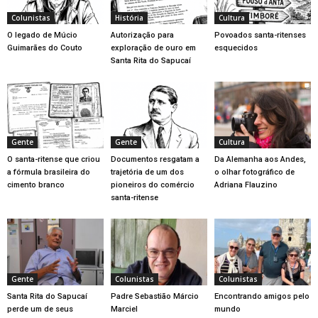
Colunistas
História
Cultura
O legado de Múcio
Autorização para
Povoados santa-ritenses
Guimarães do Couto
exploração de ouro em
esquecidos
Santa Rita do Sapucaí
Gente
Gente
Cultura
O santa-ritense que criou
Documentos resgatam a
Da Alemanha aos Andes,
a fórmula brasileira do
trajetória de um dos
o olhar fotográfico de
cimento branco
pioneiros do comércio
Adriana Flauzino
santa-ritense
Gente
Colunistas
Colunistas
Santa Rita do Sapucaí
Padre Sebastião Márcio
Encontrando amigos pelo
perde um de seus
Marciel
mundo