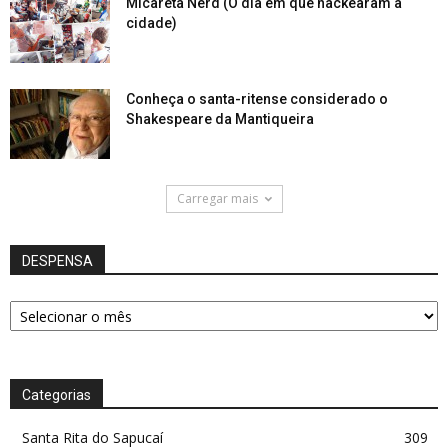
Micareta Nerd (O dia em que hackearam a
cidade)
Conheça o santa-ritense considerado o
Shakespeare da Mantiqueira
Carregar mais
DESPENSA
DESPENSA
Categorias
Santa Rita do Sapucaí
309