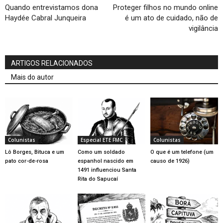
Quando entrevistamos dona
Proteger filhos no mundo online
Haydée Cabral Junqueira
é um ato de cuidado, não de
vigilância
ARTIGOS RELACIONADOS
Mais do autor
Colunistas
Especial ETE FMC
Colunistas
Lô Borges, Bituca e um
Como um soldado
O que é um telefone (um
pato cor-de-rosa
espanhol nascido em
causo de 1926)
1491 influenciou Santa
Rita do Sapucaí