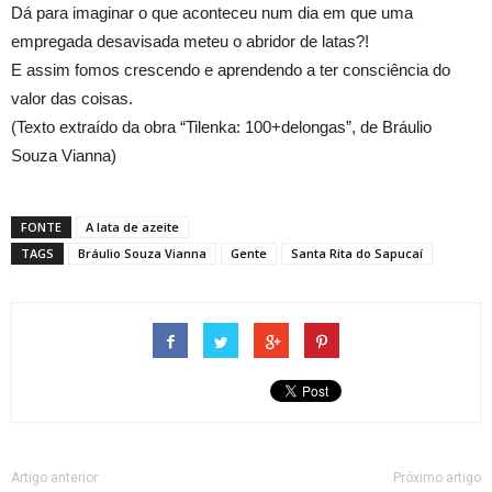
Dá para imaginar o que aconteceu num dia em que uma
empregada desavisada meteu o abridor de latas?!
E assim fomos crescendo e aprendendo a ter consciência do
valor das coisas.
(Texto extraído da obra “Tilenka: 100+delongas”, de Bráulio
Souza Vianna)
FONTE
A lata de azeite
TAGS
Bráulio Souza Vianna
Gente
Santa Rita do Sapucaí
Artigo anterior
Próximo artigo