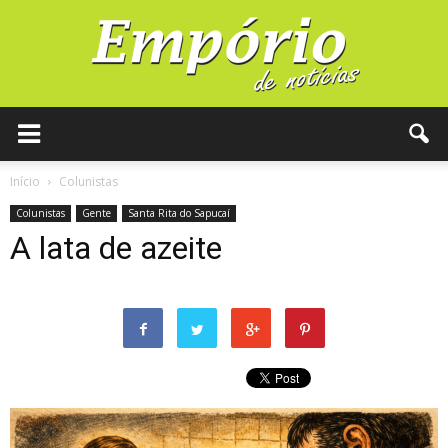
Início
Colunistas
Colunistas
Gente
Santa Rita do Sapucaí
A lata de azeite