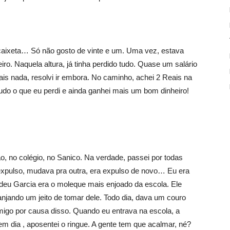
, caixeta… Só não gosto de vinte e um. Uma vez, estava
ro. Naquela altura, já tinha perdido tudo. Quase um salário
ais nada, resolvi ir embora. No caminho, achei 2 Reais na
 tudo o que eu perdi e ainda ganhei mais um bom dinheiro!
o, no colégio, no Sanico. Na verdade, passei por todas
expulso, mudava pra outra, era expulso de novo… Eu era
ldeu Garcia era o moleque mais enjoado da escola. Ele
njando um jeito de tomar dele. Todo dia, dava um couro
omigo por causa disso. Quando eu entrava na escola, a
em dia , aposentei o ringue. A gente tem que acalmar, né?