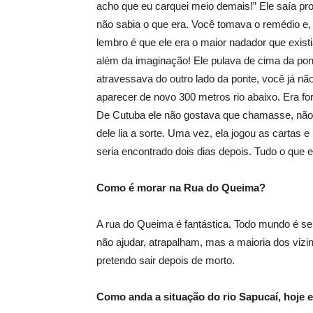
acho que eu carquei meio demais!” Ele saía p
não sabia o que era. Você tomava o remédio e,
lembro é que ele era o maior nadador que exist
além da imaginação! Ele pulava de cima da p
atravessava do outro lado da ponte, você já não
aparecer de novo 300 metros rio abaixo. Era fo
De Cutuba ele não gostava que chamasse, não. El
dele lia a sorte. Uma vez, ela jogou as cartas 
seria encontrado dois dias depois. Tudo o que e
Como é morar na Rua do Queima?
A rua do Queima é fantástica. Todo mundo é se
não ajudar, atrapalham, mas a maioria dos viz
pretendo sair depois de morto.
Como anda a situação do rio Sapucaí, hoje 