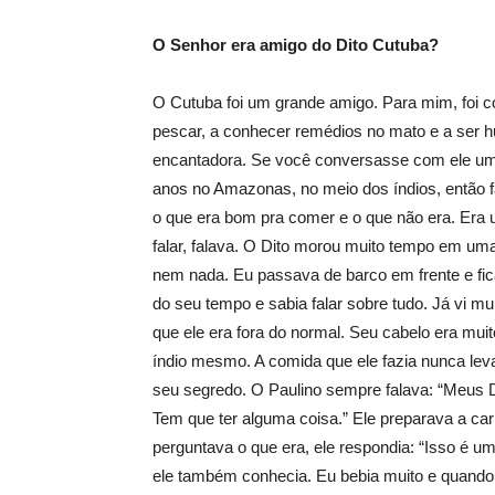
O Senhor era amigo do Dito Cutuba?
O Cutuba foi um grande amigo. Para mim, foi c
pescar, a conhecer remédios no mato e a ser h
encantadora. Se você conversasse com ele uma h
anos no Amazonas, no meio dos índios, então fa
o que era bom pra comer e o que não era. Era
falar, falava. O Dito morou muito tempo em uma
nem nada. Eu passava de barco em frente e fi
do seu tempo e sabia falar sobre tudo. Já vi mu
que ele era fora do normal. Seu cabelo era mui
índio mesmo. A comida que ele fazia nunca leva
seu segredo. O Paulino sempre falava: “Meus De
Tem que ter alguma coisa.” Ele preparava a car
perguntava o que era, ele respondia: “Isso é u
ele também conhecia. Eu bebia muito e quando 