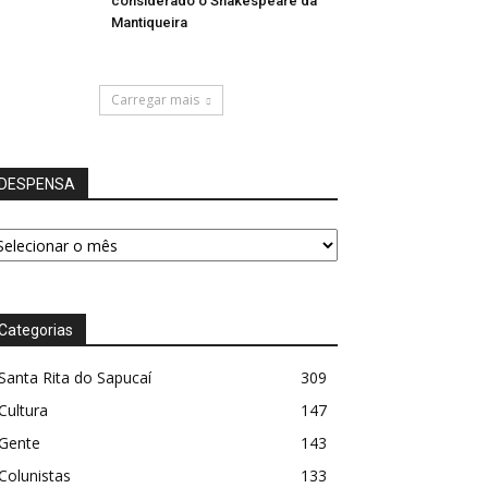
considerado o Shakespeare da
Mantiqueira
Carregar mais
DESPENSA
ESPENSA
Categorias
Santa Rita do Sapucaí
309
Cultura
147
Gente
143
Colunistas
133