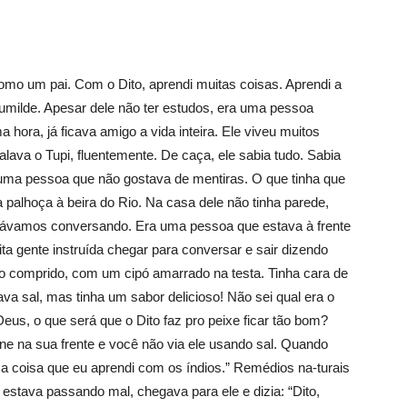
omo um pai. Com o Dito, aprendi muitas coisas. Aprendi a
umilde. Apesar dele não ter estudos, era uma pessoa
ora, já ficava amigo a vida inteira. Ele viveu muitos
lava o Tupi, fluentemente. De caça, ele sabia tudo. Sabia
 uma pessoa que não gostava de mentiras. O que tinha que
 palhoça à beira do Rio. Na casa dele não tinha parede,
cávamos conversando. Era uma pessoa que estava à frente
ita gente instruída chegar para conversar e sair dizendo
to comprido, com um cipó amarrado na testa. Tinha cara de
va sal, mas tinha um sabor delicioso! Não sei qual era o
us, o que será que o Dito faz pro peixe ficar tão bom?
ne na sua frente e você não via ele usando sal. Quando
ma coisa que eu aprendi com os índios.” Remédios na-turais
estava passando mal, chegava para ele e dizia: “Dito,