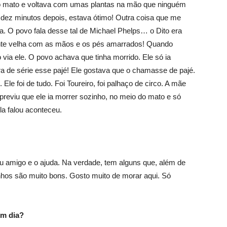
ro mato e voltava com umas plantas na mão que ninguém
 dez minutos depois, estava ótimo! Outra coisa que me
ia. O povo fala desse tal de Michael Phelps… o Dito era
onte velha com as mãos e os pés amarrados! Quando
 via ele. O povo achava que tinha morrido. Ele só ia
ra de série esse pajé! Ele gostava que o chamasse de pajé.
e foi de tudo. Foi Toureiro, foi palhaço de circo. A mãe
e previu que ele ia morrer sozinho, no meio do mato e só
la falou aconteceu.
u amigo e o ajuda. Na verdade, tem alguns que, além de
inhos são muito bons. Gosto muito de morar aqui. Só
em dia?