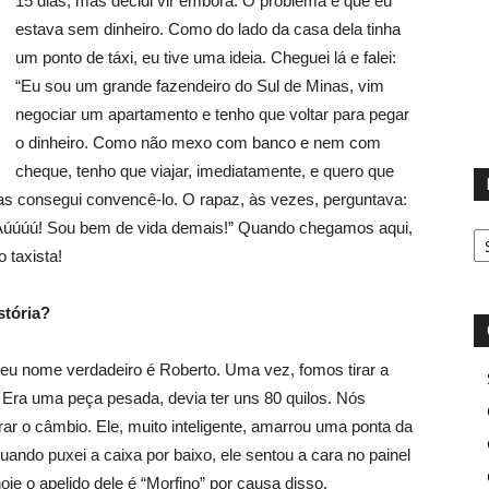
15 dias, mas decidi vir embora. O problema é que eu
estava sem dinheiro. Como do lado da casa dela tinha
um ponto de táxi, eu tive uma ideia. Cheguei lá e falei:
“Eu sou um grande fazendeiro do Sul de Minas, vim
negociar um apartamento e tenho que voltar para pegar
o dinheiro. Como não mexo com banco e nem com
cheque, tenho que viajar, imediatamente, e quero que
s consegui convencê-lo. O rapaz, às vezes, perguntava:
D
“Aúúúú! Sou bem de vida demais!” Quando chegamos aqui,
 taxista!
stória?
u nome verdadeiro é Roberto. Uma vez, fomos tirar a
. Era uma peça pesada, devia ter uns 80 quilos. Nós
ar o câmbio. Ele, muito inteligente, amarrou uma ponta da
ando puxei a caixa por baixo, ele sentou a cara no painel
je o apelido dele é “Morfino” por causa disso.