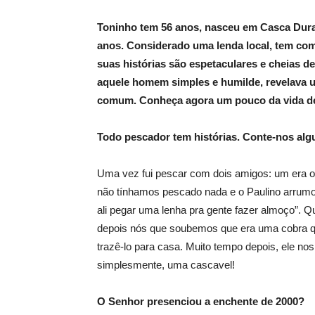
Toninho tem 56 anos, nasceu em Casca Dura,
anos. Considerado uma lenda local, tem co
suas histórias são espetaculares e cheias de
aquele homem simples e humilde, revelava 
comum. Conheça agora um pouco da vida de 
Todo pescador tem histórias. Conte-nos alg
Uma vez fui pescar com dois amigos: um era o V
não tínhamos pescado nada e o Paulino arrumo
ali pegar uma lenha pra gente fazer almoço”. 
depois nós que soubemos que era uma cobra qu
trazê-lo para casa. Muito tempo depois, ele nos
simplesmente, uma cascavel!
O Senhor presenciou a enchente de 2000?