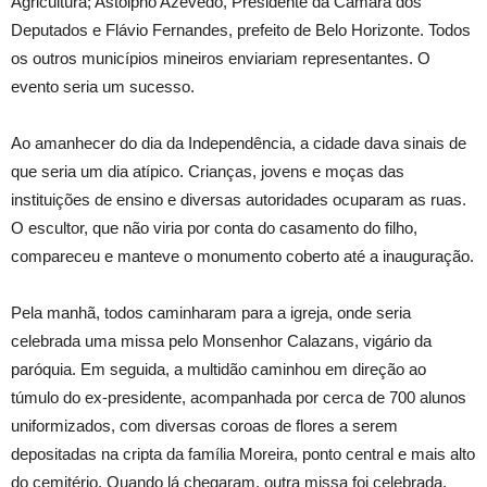
Agricultura; Astolpho Azevedo, Presidente da Câmara dos
Deputados e Flávio Fernandes, prefeito de Belo Horizonte. Todos
os outros municípios mineiros enviariam representantes. O
evento seria um sucesso.
Ao amanhecer do dia da Independência, a cidade dava sinais de
que seria um dia atípico. Crianças, jovens e moças das
instituições de ensino e diversas autoridades ocuparam as ruas.
O escultor, que não viria por conta do casamento do filho,
compareceu e manteve o monumento coberto até a inauguração.
Pela manhã, todos caminharam para a igreja, onde seria
celebrada uma missa pelo Monsenhor Calazans, vigário da
paróquia. Em seguida, a multidão caminhou em direção ao
túmulo do ex-presidente, acompanhada por cerca de 700 alunos
uniformizados, com diversas coroas de flores a serem
depositadas na cripta da família Moreira, ponto central e mais alto
do cemitério. Quando lá chegaram, outra missa foi celebrada,