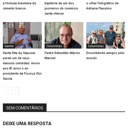
a fórmula brasileira do
trajetória de um dos
o olhar fotográfico de
cimento branco
pioneiros do comércio
Adriana Flauzino
santa-ritense
Gente
Colunistas
Colunistas
Santa Rita do Sapucaí
Padre Sebastião Márcio
Encontrando amigos pelo
perde um de seus
Marciel
mundo
maiores cientistas: morre
aos 81 anos o ex-
presidente da Fiocruz Eloi
Garcia
SEM COMENTÁRIOS
DEIXE UMA RESPOSTA