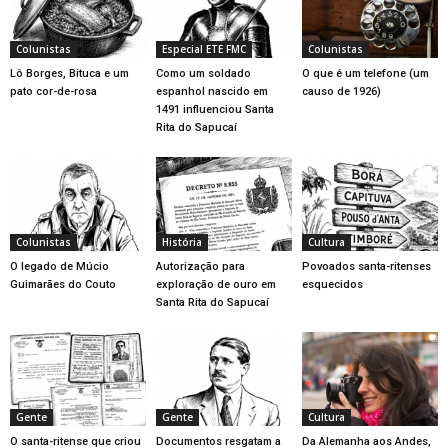
Colunistas
Especial ETE FMC
Colunistas
Lô Borges, Bituca e um
Como um soldado
O que é um telefone (um
pato cor-de-rosa
espanhol nascido em
causo de 1926)
1491 influenciou Santa
Rita do Sapucaí
Colunistas
História
Cultura
O legado de Múcio
Autorização para
Povoados santa-ritenses
Guimarães do Couto
exploração de ouro em
esquecidos
Santa Rita do Sapucaí
Gente
Gente
Cultura
O santa-ritense que criou
Documentos resgatam a
Da Alemanha aos Andes,