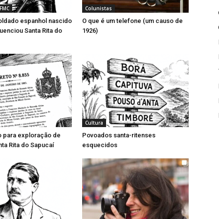
 FMC
Colunistas
ldado espanhol nascido
O que é um telefone (um causo de
luenciou Santa Rita do
1926)
Cultura
o para exploração de
Povoados santa-ritenses
ta Rita do Sapucaí
esquecidos