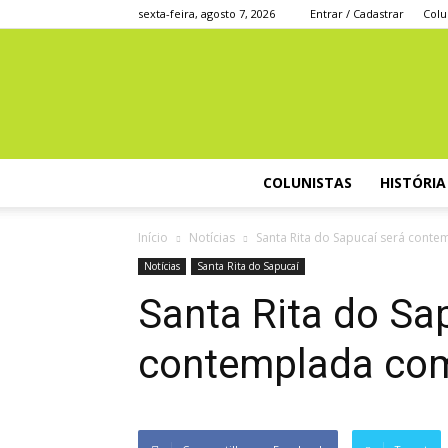
sexta-feira, agosto 7, 2026
Entrar / Cadastrar
Colu
COLUNISTAS
HISTÓRIA
Início
Notícias
Santa Rita do Sapucaí será cont
Notícias
Santa Rita do Sapucaí
Santa Rita do Sa
contemplada com