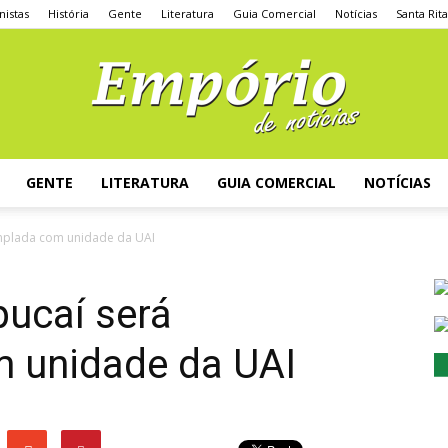
nistas
História
Gente
Literatura
Guia Comercial
Notícias
Santa Rit
GENTE
LITERATURA
GUIA COMERCIAL
NOTÍCIAS
emplada com unidade da UAI
pucaí será
 unidade da UAI