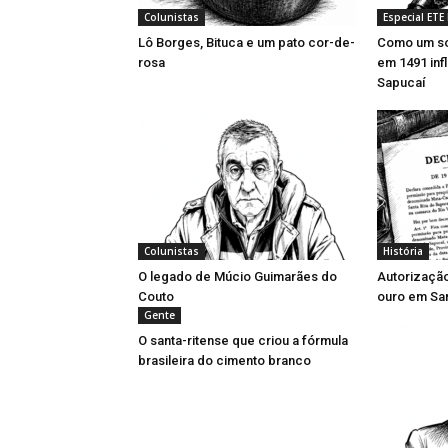
Colunistas
Especial ETE
Lô Borges, Bituca e um pato cor-de-
Como um so
rosa
em 1491 inf
Sapucaí
Colunistas
História
O legado de Múcio Guimarães do
Autorizaçã
Couto
ouro em San
Gente
O santa-ritense que criou a fórmula
brasileira do cimento branco