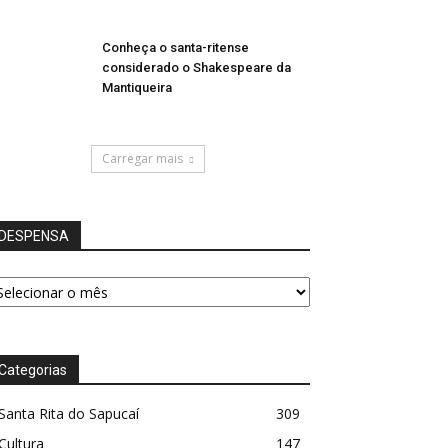
Conheça o santa-ritense
considerado o Shakespeare da
Mantiqueira
Carregar mais
DESPENSA
ESPENSA
Categorias
Santa Rita do Sapucaí
309
Cultura
147