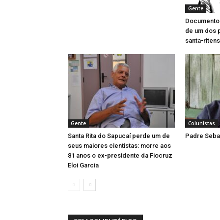
Gente
Documentos 
de um dos 
santa-riten
Gente
Colunistas
Santa Rita do Sapucaí perde um de
Padre Sebas
seus maiores cientistas: morre aos
81 anos o ex-presidente da Fiocruz
Eloi Garcia