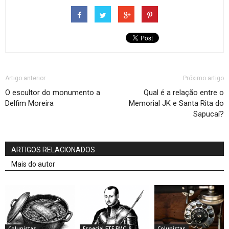
Artigo anterior
Próximo artigo
O escultor do monumento a
Qual é a relação entre o
Delfim Moreira
Memorial JK e Santa Rita do
Sapucaí?
ARTIGOS RELACIONADOS
Mais do autor
Colunistas
Especial ETE FMC
Colunistas