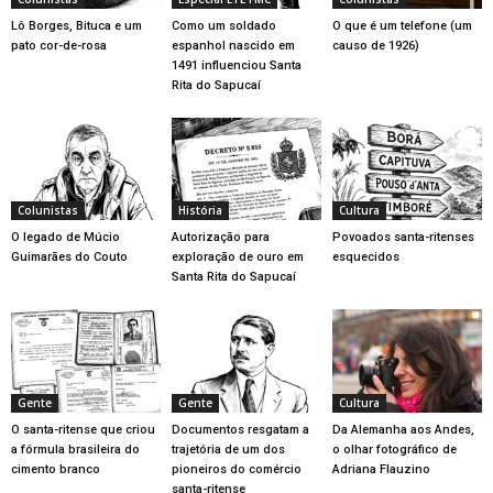
Lô Borges, Bituca e um
Como um soldado
O que é um telefone (um
pato cor-de-rosa
espanhol nascido em
causo de 1926)
1491 influenciou Santa
Rita do Sapucaí
Colunistas
História
Cultura
O legado de Múcio
Autorização para
Povoados santa-ritenses
Guimarães do Couto
exploração de ouro em
esquecidos
Santa Rita do Sapucaí
Gente
Gente
Cultura
O santa-ritense que criou
Documentos resgatam a
Da Alemanha aos Andes,
a fórmula brasileira do
trajetória de um dos
o olhar fotográfico de
cimento branco
pioneiros do comércio
Adriana Flauzino
santa-ritense