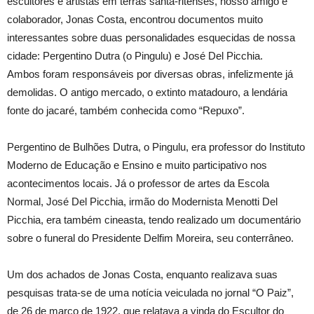
escultores e artistas em terras santa-ritenses, nosso amigo e
colaborador, Jonas Costa, encontrou documentos muito
interessantes sobre duas personalidades esquecidas de nossa
cidade: Pergentino Dutra (o Pingulu) e José Del Picchia.
Ambos foram responsáveis por diversas obras, infelizmente já
demolidas. O antigo mercado, o extinto matadouro, a lendária
fonte do jacaré, também conhecida como “Repuxo”.
Pergentino de Bulhões Dutra, o Pingulu, era professor do Instituto
Moderno de Educação e Ensino e muito participativo nos
acontecimentos locais. Já o professor de artes da Escola
Normal, José Del Picchia, irmão do Modernista Menotti Del
Picchia, era também cineasta, tendo realizado um documentário
sobre o funeral do Presidente Delfim Moreira, seu conterrâneo.
Um dos achados de Jonas Costa, enquanto realizava suas
pesquisas trata-se de uma notícia veiculada no jornal “O Paiz”,
de 26 de março de 1922, que relatava a vinda do Escultor do