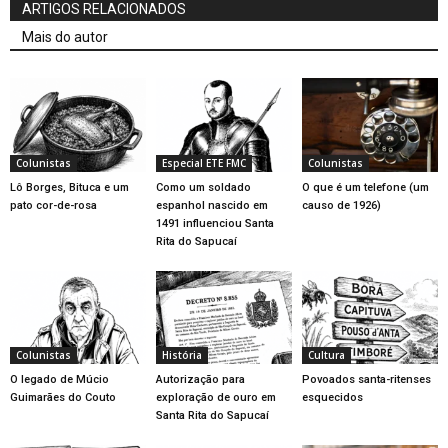
ARTIGOS RELACIONADOS
Mais do autor
Colunistas
Especial ETE FMC
Colunistas
Lô Borges, Bituca e um
Como um soldado
O que é um telefone (um
pato cor-de-rosa
espanhol nascido em
causo de 1926)
1491 influenciou Santa
Rita do Sapucaí
Colunistas
História
Cultura
O legado de Múcio
Autorização para
Povoados santa-ritenses
Guimarães do Couto
exploração de ouro em
esquecidos
Santa Rita do Sapucaí