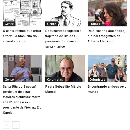
Gente
Gente
Cultura
O santa-ritense que criou
Documentos resgatam a
Da Alemanha aos Andes,
a fórmula brasileira do
trajetória de um dos
o olhar fotográfico de
cimento branco
pioneiros do comércio
Adriana Flauzino
santa-ritense
Gente
Colunistas
Colunistas
Santa Rita do Sapucaí
Padre Sebastião Márcio
Encontrando amigos pelo
perde um de seus
Marciel
mundo
maiores cientistas: morre
aos 81 anos o ex-
presidente da Fiocruz Eloi
Garcia