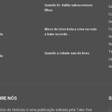
-
Quando Dr. Kallás salvou nossos
Sa
filhos
Cu
G
Co
Bloco do Urso bota a crise na roda
ta
e bate recorde...
Hi
No
T
Quando a cidade saiu do breu
de
Li
N
BRE NÓS
S
rio de Notícias é uma publicação editada pela Take Five