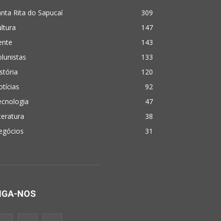
nta Rita do Sapucaí
309
ltura
147
ente
143
lunistas
133
stória
120
tícias
92
ecnologia
47
teratura
38
egócios
31
IGA-NOS