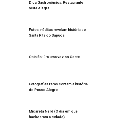
Dica Gastronômica: Restaurante
Vista Alegre
Fotos inéditas revelam história de
Santa Rita do Sapucaí
Opinião: Era uma vez no Oeste
Fotografias raras contam a história
de Pouso Alegre
Micareta Nerd (O dia em que
hackearam a cidade)