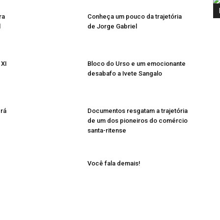
ra
Conheça um pouco da trajetória
l
de Jorge Gabriel
 XI
Bloco do Urso e um emocionante
desabafo a Ivete Sangalo
rá
Documentos resgatam a trajetória
de um dos pioneiros do comércio
santa-ritense
Você fala demais!