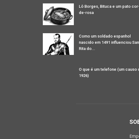
Lô Borges, Bituca e um pato cor
de-rosa
Como um soldado espanhol
nascido em 1491 influenciou San
Rita do...
O que é um telefone (um causo 
1926)
SO
Empó