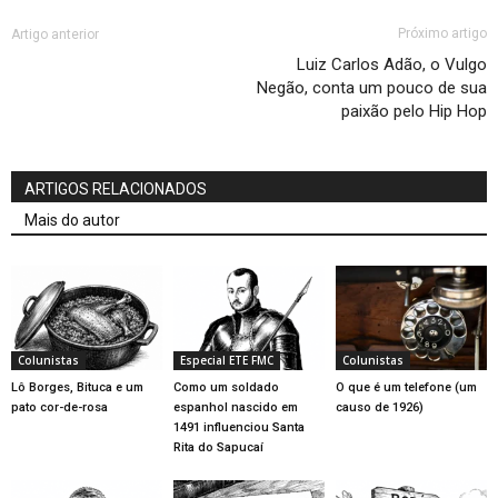
Próximo artigo
Artigo anterior
Luiz Carlos Adão, o Vulgo
Negão, conta um pouco de sua
paixão pelo Hip Hop
ARTIGOS RELACIONADOS
Mais do autor
Colunistas
Especial ETE FMC
Colunistas
Lô Borges, Bituca e um
Como um soldado
O que é um telefone (um
pato cor-de-rosa
espanhol nascido em
causo de 1926)
1491 influenciou Santa
Rita do Sapucaí