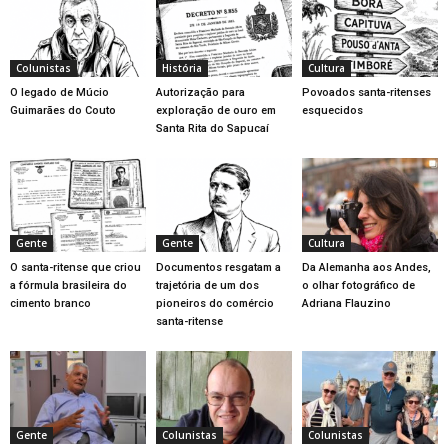
Colunistas
História
Cultura
O legado de Múcio
Autorização para
Povoados santa-ritenses
Guimarães do Couto
exploração de ouro em
esquecidos
Santa Rita do Sapucaí
Gente
Gente
Cultura
O santa-ritense que criou
Documentos resgatam a
Da Alemanha aos Andes,
a fórmula brasileira do
trajetória de um dos
o olhar fotográfico de
cimento branco
pioneiros do comércio
Adriana Flauzino
santa-ritense
Gente
Colunistas
Colunistas