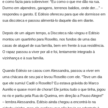
e como fazia para sobreviver: “Eu como o que me dão na rua.
Durmo em alpendres, garagens, terrenos baldios, onde der…” –
respondeu o garoto. E Edésio ofereceu para que ele dormisse em
sua discoteca e passou alimentá-lo daquele dia em diante.
Depois de um algum tempo, a Discoteca não vingou e Edésio
montou um quartinho para Roselito, nos fundos de uma das
casas de aluguel de sua família, bem em frente à sua residência.
O rapaz passou a viver por ali e foi, lentamente integrado à
vizinhança e à sua família.
Quando Edésio se casou com Alessandra, passou a viver em
uma chácara de seu pai e levou Roselito com ele. “Teve um dia
que ele sumiu! Cadê o Roselito? Eu estava grávida do Marco
Aurélio e quase morri de chorar! Ele juntou tudo o que tinha, jogou
no rio e partiu pela Rua do Queima, em direção a Pouso Alegre!”
– lembra Alessandra. Edésio ainda chegou a encontrá-lo na