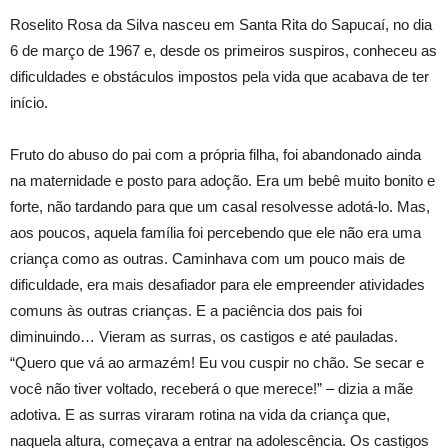
Roselito Rosa da Silva nasceu em Santa Rita do Sapucaí, no dia
6 de março de 1967 e, desde os primeiros suspiros, conheceu as
dificuldades e obstáculos impostos pela vida que acabava de ter
início.
Fruto do abuso do pai com a própria filha, foi abandonado ainda
na maternidade e posto para adoção. Era um bebê muito bonito e
forte, não tardando para que um casal resolvesse adotá-lo. Mas,
aos poucos, aquela família foi percebendo que ele não era uma
criança como as outras. Caminhava com um pouco mais de
dificuldade, era mais desafiador para ele empreender atividades
comuns às outras crianças. E a paciência dos pais foi
diminuindo… Vieram as surras, os castigos e até pauladas.
“Quero que vá ao armazém! Eu vou cuspir no chão. Se secar e
você não tiver voltado, receberá o que merece!” – dizia a mãe
adotiva. E as surras viraram rotina na vida da criança que,
naquela altura, começava a entrar na adolescência. Os castigos