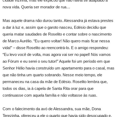
cidade vizinha, mas ele explicou que não havia se adaptado à
nova vida. Queria ser morador de rua…
Mas aquele drama não durou tanto. Alessandra já estava prestes
a dar à luz e, assim que o garoto nasceu, Edésio decidiu que
queria matar saudades de Roselito e contar sobre o nascimento
de Marco Aurélio. “Eu quero voltar! Não quero mais ficar nessa
vida!” – disse Roselito ao reencontrá-lo. E o amigo respondeu:
“Eu levo você de volta, mas agora vai ser no papel! Nós vamos
ao Fórum e eu serei o seu tutor!” Aquele foi um período em que
Senhor Hélio havia construído um apartamento para o casal, mas
que não tinha um quarto sobrando. Nesse meio tempo, ele
permaneceu na casa da mãe de Edésio. Roselito lembra que,
todos os dias, ia à capela de Santa Rita orar para que
continuasse com aquela família e não voltasse às ruas.
Com o falecimento da avó de Alessandra, sua mãe, Dona
Terezinha, ofereceu a ele o quarto que havia sido desocupado e,