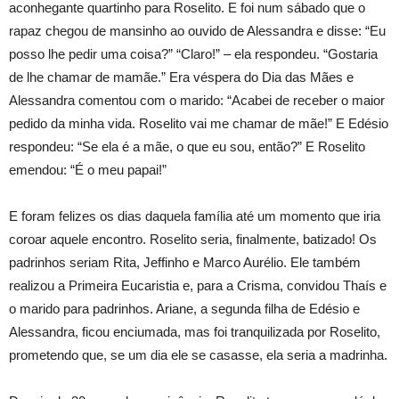
aconhegante quartinho para Roselito. E foi num sábado que o
rapaz chegou de mansinho ao ouvido de Alessandra e disse: “Eu
posso lhe pedir uma coisa?” “Claro!” – ela respondeu. “Gostaria
de lhe chamar de mamãe.” Era véspera do Dia das Mães e
Alessandra comentou com o marido: “Acabei de receber o maior
pedido da minha vida. Roselito vai me chamar de mãe!” E Edésio
respondeu: “Se ela é a mãe, o que eu sou, então?” E Roselito
emendou: “É o meu papai!”
E foram felizes os dias daquela família até um momento que iria
coroar aquele encontro. Roselito seria, finalmente, batizado! Os
padrinhos seriam Rita, Jeffinho e Marco Aurélio. Ele também
realizou a Primeira Eucaristia e, para a Crisma, convidou Thaís e
o marido para padrinhos. Ariane, a segunda filha de Edésio e
Alessandra, ficou enciumada, mas foi tranquilizada por Roselito,
prometendo que, se um dia ele se casasse, ela seria a madrinha.