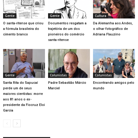
Gente
Gente
Cultura
O santa-ritense que criou
Documentos resgatam a
Da Alemanha aos Andes,
a fórmula brasileira do
trajetória de um dos
o olhar fotográfico de
cimento branco
pioneiros do comércio
Adriana Flauzino
santa-ritense
Gente
Colunistas
Colunistas
Santa Rita do Sapucaí
Padre Sebastião Márcio
Encontrando amigos pelo
perde um de seus
Marciel
mundo
maiores cientistas: morre
aos 81 anos o ex-
presidente da Fiocruz Eloi
Garcia