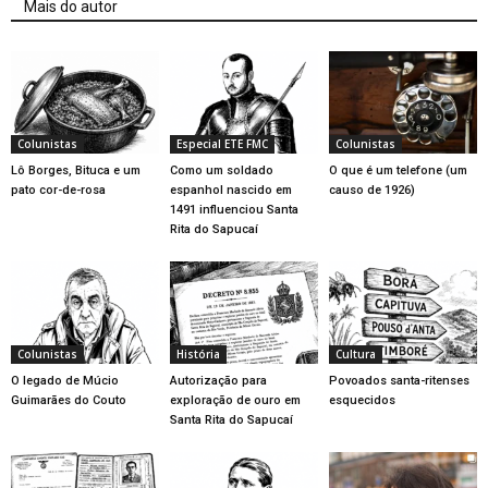
Mais do autor
Colunistas
Especial ETE FMC
Colunistas
Lô Borges, Bituca e um
Como um soldado
O que é um telefone (um
pato cor-de-rosa
espanhol nascido em
causo de 1926)
1491 influenciou Santa
Rita do Sapucaí
Colunistas
História
Cultura
O legado de Múcio
Autorização para
Povoados santa-ritenses
Guimarães do Couto
exploração de ouro em
esquecidos
Santa Rita do Sapucaí