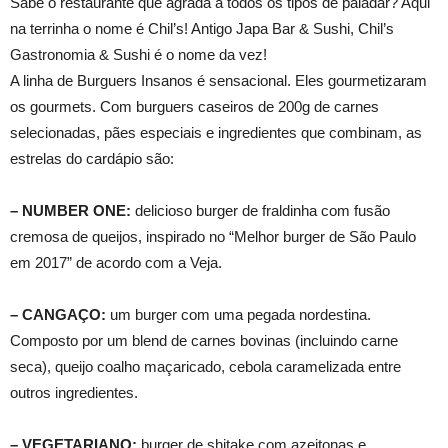
Sabe o restaurante que agrada a todos os tipos de paladar? Aqui
na terrinha o nome é Chil’s! Antigo Japa Bar & Sushi, Chil’s
Gastronomia & Sushi é o nome da vez!
A linha de Burguers Insanos é sensacional. Eles gourmetizaram
os gourmets. Com burguers caseiros de 200g de carnes
selecionadas, pães especiais e ingredientes que combinam, as
estrelas do cardápio são:
– NUMBER ONE:
delicioso burger de fraldinha com fusão
cremosa de queijos, inspirado no “Melhor burger de São Paulo
em 2017” de acordo com a Veja.
– CANGAÇO:
um burger com uma pegada nordestina.
Composto por um blend de carnes bovinas (incluindo carne
seca), queijo coalho maçaricado, cebola caramelizada entre
outros ingredientes.
– VEGETARIANO:
burger de shitake com azeitonas e