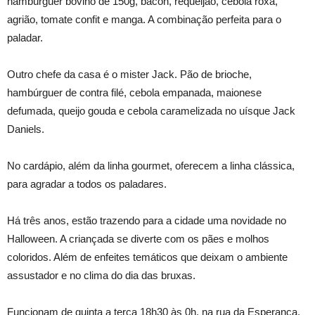
hambúrguer bovino de 150g, bacon, requeijão, cebola roxa,
agrião, tomate confit e manga. A combinação perfeita para o
paladar.
Outro chefe da casa é o mister Jack. Pão de brioche,
hambúrguer de contra filé, cebola empanada, maionese
defumada, queijo gouda e cebola caramelizada no uísque Jack
Daniels.
No cardápio, além da linha gourmet, oferecem a linha clássica,
para agradar a todos os paladares.
Há três anos, estão trazendo para a cidade uma novidade no
Halloween. A criançada se diverte com os pães e molhos
coloridos. Além de enfeites temáticos que deixam o ambiente
assustador e no clima do dia das bruxas.
Funcionam de quinta a terça 18h30 às 0h, na rua da Esperança,