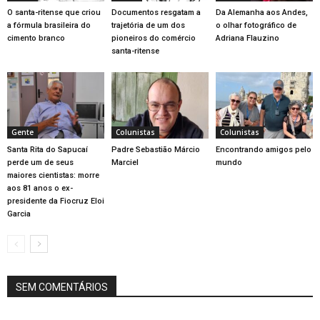
O santa-ritense que criou
Documentos resgatam a
Da Alemanha aos Andes,
a fórmula brasileira do
trajetória de um dos
o olhar fotográfico de
cimento branco
pioneiros do comércio
Adriana Flauzino
santa-ritense
Gente
Colunistas
Colunistas
Santa Rita do Sapucaí
Padre Sebastião Márcio
Encontrando amigos pelo
perde um de seus
Marciel
mundo
maiores cientistas: morre
aos 81 anos o ex-
presidente da Fiocruz Eloi
Garcia
SEM COMENTÁRIOS