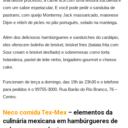
final desse processo, a carne fica com uma textura suculenta e
com um sabor espetacular. E você pode pedir o sanduba de
pastrami, com queijo Monterrey Jack massaricado, maionese
Dijon e relish de picles no pão português, selado na manteiga.
Além dos deliciosos hambúrgueres e sanduíches do cardápio,
eles oferecem bolinho de brisket, brisket fries (batata frita com
Sour cream e brisket desfiado) e sobremesas como torta
holandesa, pastel de leite ninho, brigadeiro gourmet e cheese
cake.
Funcionam de terça a domingo, das 19h às 23h30 e o telefone
para pedidos é o 99755-3000. Rua Barão do Rio Branco, 76 –
Centro.
Neco comida Tex-Mex
– elementos da
culinária mexicana em hambúrgueres de