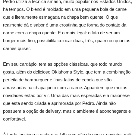
Pedro utiliza a técnica smash, muito popular nos Estados Unidos,
há tempos. O blend é moldado em uma pequena bola de carne
que é literalmente esmagada na chapa bem quente. O que
realmente dá o sabor é uma crostinha que forma do contato da
carne com a chapa quente. E o mais legal: o fato de ser um
burger mais fino, possibilita colocar duas, três, quatro ou quantas
carnes quiser.
Em seu cardápio, tem as opções clássicas, que todo mundo
gosta, além do delicioso Oklahoma Style, que tem a combinação
perfeita de hambúrguer e finas fatias de cebola que são
amassadas na chapa junto com a carne. Aguardem que muitas
novidades estão por vir. Uma das mais esperadas é a maionese
que está sendo criada e aprimorada por Pedro. Ainda não
possuem a opção de delivery, mas o ambiente é aconchegante e
confortável.
À tarde funciona a partir das 14h com pão de queijo, coxinha, milk