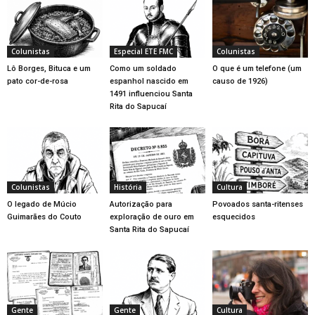
Colunistas
Especial ETE FMC
Colunistas
Lô Borges, Bituca e um
Como um soldado
O que é um telefone (um
pato cor-de-rosa
espanhol nascido em
causo de 1926)
1491 influenciou Santa
Rita do Sapucaí
Colunistas
História
Cultura
O legado de Múcio
Autorização para
Povoados santa-ritenses
Guimarães do Couto
exploração de ouro em
esquecidos
Santa Rita do Sapucaí
Gente
Gente
Cultura