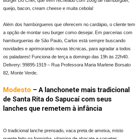
Burger Do Chef, que vem recheado com 200g de hambúrguer,
queijo, bacon, cream cheese e muita cebola!
Além dos hambúrgueres que oferecem no cardápio, o cliente tem
a opção de montar seu burger como desejar. Em parcerias com
hamburguerias de São Paulo, Carlos está sempre buscando
novidades e aprimorando novas técnicas, para agradar a todos
os paladares! Funciona de terça a domingo das 19h às 22h40.
Delivery: 99895-1919 – Rua Professora Maria Marlene Borsato
82, Monte Verde.
Modesto
– A lanchonete mais tradicional
de Santa Rita do Sapucaí com seus
lanches que remetem à infância
O tradicional lanche prensado, vaca preta de ameixa, misto
quente feito na forminha, vitamina de abacate e sorvetes