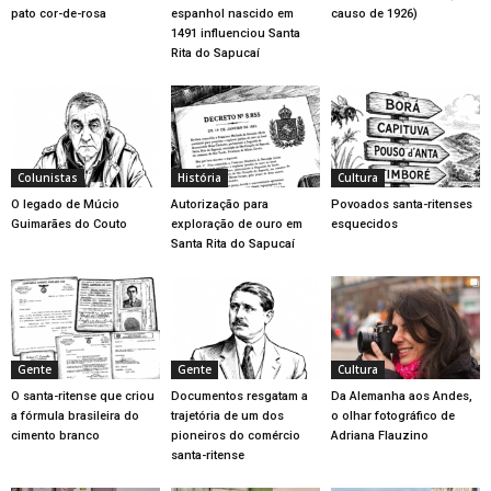
pato cor-de-rosa
espanhol nascido em
causo de 1926)
1491 influenciou Santa
Rita do Sapucaí
Colunistas
História
Cultura
O legado de Múcio
Autorização para
Povoados santa-ritenses
Guimarães do Couto
exploração de ouro em
esquecidos
Santa Rita do Sapucaí
Gente
Gente
Cultura
O santa-ritense que criou
Documentos resgatam a
Da Alemanha aos Andes,
a fórmula brasileira do
trajetória de um dos
o olhar fotográfico de
cimento branco
pioneiros do comércio
Adriana Flauzino
santa-ritense