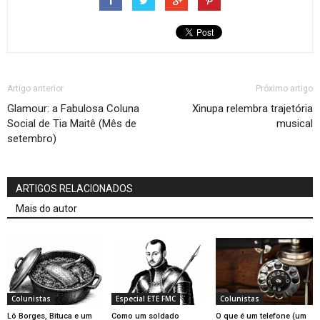
Artigo anterior
Próximo artigo
Glamour: a Fabulosa Coluna
Xinupa relembra trajetória
Social de Tia Maitê (Mês de
musical
setembro)
ARTIGOS RELACIONADOS
Mais do autor
Colunistas
Especial ETE FMC
Colunistas
Lô Borges, Bituca e um
Como um soldado
O que é um telefone (um