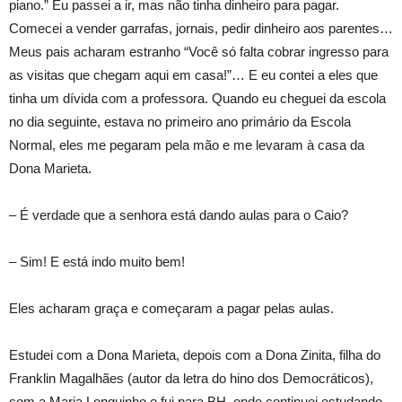
piano.” Eu passei a ir, mas não tinha dinheiro para pagar.
Comecei a vender garrafas, jornais, pedir dinheiro aos parentes…
Meus pais acharam estranho “Você só falta cobrar ingresso para
as visitas que chegam aqui em casa!”… E eu contei a eles que
tinha um dívida com a professora. Quando eu cheguei da escola
no dia seguinte, estava no primeiro ano primário da Escola
Normal, eles me pegaram pela mão e me levaram à casa da
Dona Marieta.
– É verdade que a senhora está dando aulas para o Caio?
– Sim! E está indo muito bem!
Eles acharam graça e começaram a pagar pelas aulas.
Estudei com a Dona Marieta, depois com a Dona Zinita, filha do
Franklin Magalhães (autor da letra do hino dos Democráticos),
com a Maria Longuinho e fui para BH, onde continuei estudando.