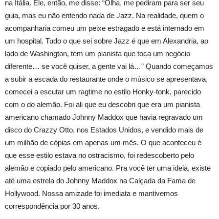
na Itália. Ele, então, me disse: “Olha, me pediram para ser seu
guia, mas eu não entendo nada de Jazz. Na realidade, quem o
acompanharia comeu um peixe estragado e está internado em
um hospital. Tudo o que sei sobre Jazz é que em Alexandria, ao
lado de Washington, tem um pianista que toca um negócio
diferente… se você quiser, a gente vai lá…” Quando começamos
a subir a escada do restaurante onde o músico se apresentava,
comecei a escutar um ragtime no estilo Honky-tonk, parecido
com o do alemão. Foi ali que eu descobri que era um pianista
americano chamado Johnny Maddox que havia regravado um
disco do Crazzy Otto, nos Estados Unidos, e vendido mais de
um milhão de cópias em apenas um mês. O que aconteceu é
que esse estilo estava no ostracismo, foi redescoberto pelo
alemão e copiado pelo americano. Pra você ter uma ideia, existe
até uma estrela do Johnny Maddox na Calçada da Fama de
Hollywood. Nossa amizade foi imediata e mantivemos
correspondência por 30 anos.