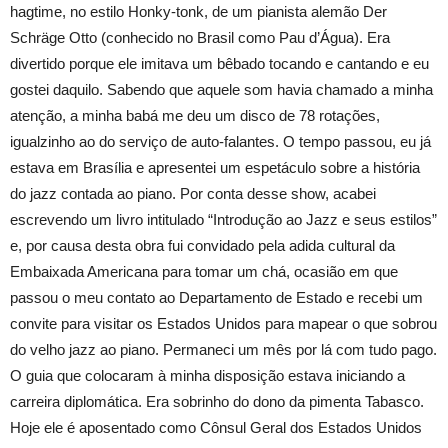
hagtime, no estilo Honky-tonk, de um pianista alemão Der
Schräge Otto (conhecido no Brasil como Pau d’Água). Era
divertido porque ele imitava um bêbado tocando e cantando e eu
gostei daquilo. Sabendo que aquele som havia chamado a minha
atenção, a minha babá me deu um disco de 78 rotações,
igualzinho ao do serviço de auto-falantes. O tempo passou, eu já
estava em Brasília e apresentei um espetáculo sobre a história
do jazz contada ao piano. Por conta desse show, acabei
escrevendo um livro intitulado “Introdução ao Jazz e seus estilos”
e, por causa desta obra fui convidado pela adida cultural da
Embaixada Americana para tomar um chá, ocasião em que
passou o meu contato ao Departamento de Estado e recebi um
convite para visitar os Estados Unidos para mapear o que sobrou
do velho jazz ao piano. Permaneci um mês por lá com tudo pago.
O guia que colocaram à minha disposição estava iniciando a
carreira diplomática. Era sobrinho do dono da pimenta Tabasco.
Hoje ele é aposentado como Cônsul Geral dos Estados Unidos