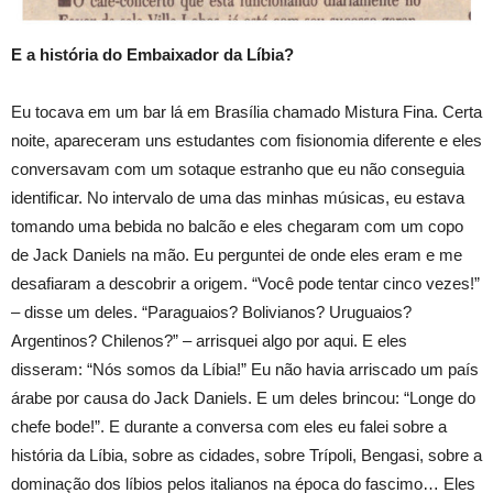
E a história do Embaixador da Líbia?
Eu tocava em um bar lá em Brasília chamado Mistura Fina. Certa
noite, apareceram uns estudantes com fisionomia diferente e eles
conversavam com um sotaque estranho que eu não conseguia
identificar. No intervalo de uma das minhas músicas, eu estava
tomando uma bebida no balcão e eles chegaram com um copo
de Jack Daniels na mão. Eu perguntei de onde eles eram e me
desafiaram a descobrir a origem. “Você pode tentar cinco vezes!”
– disse um deles. “Paraguaios? Bolivianos? Uruguaios?
Argentinos? Chilenos?” – arrisquei algo por aqui. E eles
disseram: “Nós somos da Líbia!” Eu não havia arriscado um país
árabe por causa do Jack Daniels. E um deles brincou: “Longe do
chefe bode!”. E durante a conversa com eles eu falei sobre a
história da Líbia, sobre as cidades, sobre Trípoli, Bengasi, sobre a
dominação dos líbios pelos italianos na época do fascimo… Eles