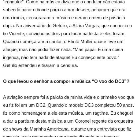
“condutor”. Como na música dizia que o condutor não estava
sabendo parar o bonde para o amor descer, acharam que era
uma ironia, censuraram a música e deram ordem de prisão à
dupla. No aniversário do Getúlio, a Alzira Vargas, que conhecia o
tio Vicente, convidou os dois para tocar na festa e eles foram.
Quando começaram a cantar, o Filinto Müller quase teve um
ataque, mas não podia fazer nada. “Mas papai! É uma coisa
ingênua, não tem nada de ataque! Eu conheço este povo.”
Getúlio entendeu e tiraram a censura.
O que levou o senhor a compor a música “O voo do DC3”?
A aviação sempre foi a paixão da minha vida e o primeiro voo que
eu fiz foi em um DC2. Quando o modelo DC3 completou 50 anos,
fiz como homenagem a ele esta música, um ragtime. Eu cheguei
a dar a partitura desta música a um Coronel regente da orquestra
de shows da Marinha Americana, durante uma entrevista que fiz
com ele, e ele me mandou uma carta dizendo que tocou a