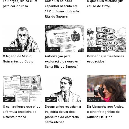
Lô Borges, Bituca e um
Como um soldado
O que é um telefone (um
pato cor-de-rosa
espanhol nascido em
causo de 1926)
1491 influenciou Santa
Rita do Sapucaí
Colunistas
História
Cultura
O legado de Múcio
Autorização para
Povoados santa-ritenses
Guimarães do Couto
exploração de ouro em
esquecidos
Santa Rita do Sapucaí
Gente
Gente
Cultura
O santa-ritense que criou
Documentos resgatam a
Da Alemanha aos Andes,
a fórmula brasileira do
trajetória de um dos
o olhar fotográfico de
cimento branco
pioneiros do comércio
Adriana Flauzino
santa-ritense