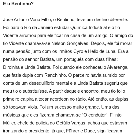
E o Bentinho?
José Antonio Vono Filho, o Bentinho, teve um destino diferente.
Foi para o Rio da Janeiro estudar Química Industrial e o tio
Vicente arrumou para ele ficar na casa de um amigo. O amigo do
tio Vicente chamava-se Nelson Gonçalves. Depois, ele foi morar
numa pensão junto com os irmãos Cyro e Hélio de Luna. Era a
pensão do senhor Batista, um português com duas filhas:
Dircinha e Linda Batista. Foi quando ele conheceu o Alvarenga,
que fazia dupla com Ranchinho. O parceiro havia sumido por
conta de um desequilíbrio mental e a Linda Batista sugeriu que
meu tio o substituísse. A partir daquele encontro, meu tio foi o
primeiro caipira a tocar acordeon no rádio. Até então, as duplas
só tocavam viola. Foi um sucesso muito grande. Uma das
músicas que eles fizeram chamava-se “O condutor”. Filinto
Müller, chefe de polícia do Getúlio Vargas, achou que estavam
ironizando o presidente, já que, Führer e Duce, significavam