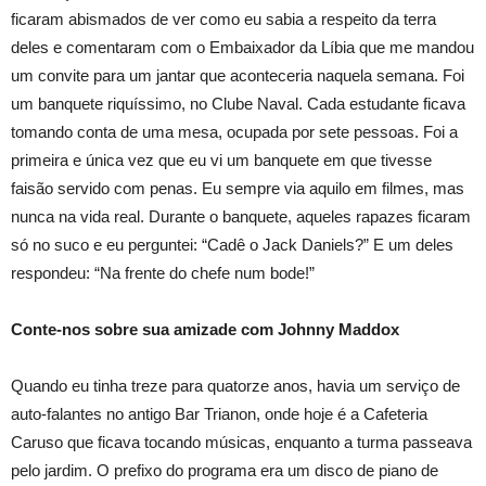
ficaram abismados de ver como eu sabia a respeito da terra
deles e comentaram com o Embaixador da Líbia que me mandou
um convite para um jantar que aconteceria naquela semana. Foi
um banquete riquíssimo, no Clube Naval. Cada estudante ficava
tomando conta de uma mesa, ocupada por sete pessoas. Foi a
primeira e única vez que eu vi um banquete em que tivesse
faisão servido com penas. Eu sempre via aquilo em filmes, mas
nunca na vida real. Durante o banquete, aqueles rapazes ficaram
só no suco e eu perguntei: “Cadê o Jack Daniels?” E um deles
respondeu: “Na frente do chefe num bode!”
Conte-nos sobre sua amizade com Johnny Maddox
Quando eu tinha treze para quatorze anos, havia um serviço de
auto-falantes no antigo Bar Trianon, onde hoje é a Cafeteria
Caruso que ficava tocando músicas, enquanto a turma passeava
pelo jardim. O prefixo do programa era um disco de piano de