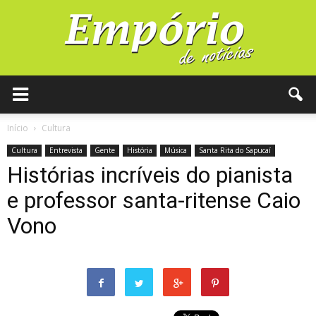
Início
Cultura
Cultura
Entrevista
Gente
História
Música
Santa Rita do Sapucaí
Histórias incríveis do pianista
e professor santa-ritense Caio
Vono