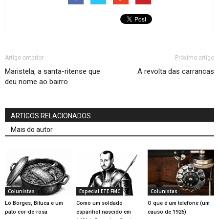
Artigo anterior
Próximo artigo
Maristela, a santa-ritense que
A revolta das carrancas
deu nome ao bairro
ARTIGOS RELACIONADOS
Mais do autor
Colunistas
Especial ETE FMC
Colunistas
Lô Borges, Bituca e um
Como um soldado
O que é um telefone (um
pato cor-de-rosa
espanhol nascido em
causo de 1926)