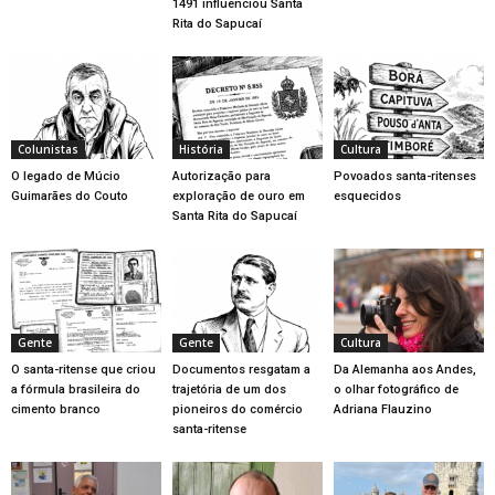
1491 influenciou Santa
Rita do Sapucaí
Colunistas
História
Cultura
O legado de Múcio
Autorização para
Povoados santa-ritenses
Guimarães do Couto
exploração de ouro em
esquecidos
Santa Rita do Sapucaí
Gente
Gente
Cultura
O santa-ritense que criou
Documentos resgatam a
Da Alemanha aos Andes,
a fórmula brasileira do
trajetória de um dos
o olhar fotográfico de
cimento branco
pioneiros do comércio
Adriana Flauzino
santa-ritense