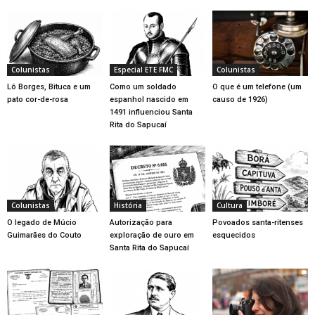
Colunistas
Especial ETE FMC
Colunistas
Lô Borges, Bituca e um
Como um soldado
O que é um telefone (um
pato cor-de-rosa
espanhol nascido em
causo de 1926)
1491 influenciou Santa
Rita do Sapucaí
Colunistas
História
Cultura
O legado de Múcio
Autorização para
Povoados santa-ritenses
Guimarães do Couto
exploração de ouro em
esquecidos
Santa Rita do Sapucaí