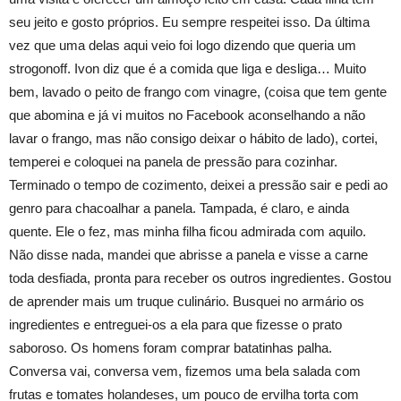
seu jeito e gosto próprios. Eu sempre respeitei isso. Da última
vez que uma delas aqui veio foi logo dizendo que queria um
strogonoff. Ivon diz que é a comida que liga e desliga… Muito
bem, lavado o peito de frango com vinagre, (coisa que tem gente
que abomina e já vi muitos no Facebook aconselhando a não
lavar o frango, mas não consigo deixar o hábito de lado), cortei,
temperei e coloquei na panela de pressão para cozinhar.
Terminado o tempo de cozimento, deixei a pressão sair e pedi ao
genro para chacoalhar a panela. Tampada, é claro, e ainda
quente. Ele o fez, mas minha filha ficou admirada com aquilo.
Não disse nada, mandei que abrisse a panela e visse a carne
toda desfiada, pronta para receber os outros ingredientes. Gostou
de aprender mais um truque culinário. Busquei no armário os
ingredientes e entreguei-os a ela para que fizesse o prato
saboroso. Os homens foram comprar batatinhas palha.
Conversa vai, conversa vem, fizemos uma bela salada com
frutas e tomates holandeses, um pouco de ervilha torta com