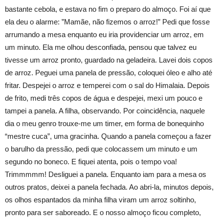
bastante cebola, e estava no fim o preparo do almoço. Foi aí que
ela deu o alarme: ”Mamãe, não fizemos o arroz!” Pedi que fosse
arrumando a mesa enquanto eu iria providenciar um arroz, em
um minuto. Ela me olhou desconfiada, pensou que talvez eu
tivesse um arroz pronto, guardado na geladeira. Lavei dois copos
de arroz. Peguei uma panela de pressão, coloquei óleo e alho até
fritar. Despejei o arroz e temperei com o sal do Himalaia. Depois
de frito, medi três copos de água e despejei, mexi um pouco e
tampei a panela. A filha, observando. Por coincidência, naquele
dia o meu genro trouxe-me um timer, em forma de bonequinho
“mestre cuca”, uma gracinha. Quando a panela começou a fazer
o barulho da pressão, pedi que colocassem um minuto e um
segundo no boneco. E fiquei atenta, pois o tempo voa!
Trimmmmm! Desliguei a panela. Enquanto iam para a mesa os
outros pratos, deixei a panela fechada. Ao abri-la, minutos depois,
os olhos espantados da minha filha viram um arroz soltinho,
pronto para ser saboreado. E o nosso almoço ficou completo,