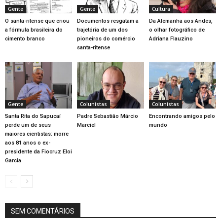
Gente
Gente
Cultura
O santa-ritense que criou
Documentos resgatam a
Da Alemanha aos Andes,
a fórmula brasileira do
trajetória de um dos
o olhar fotográfico de
cimento branco
pioneiros do comércio
Adriana Flauzino
santa-ritense
Gente
Colunistas
Colunistas
Santa Rita do Sapucaí
Padre Sebastião Márcio
Encontrando amigos pelo
perde um de seus
Marciel
mundo
maiores cientistas: morre
aos 81 anos o ex-
presidente da Fiocruz Eloi
Garcia
SEM COMENTÁRIOS