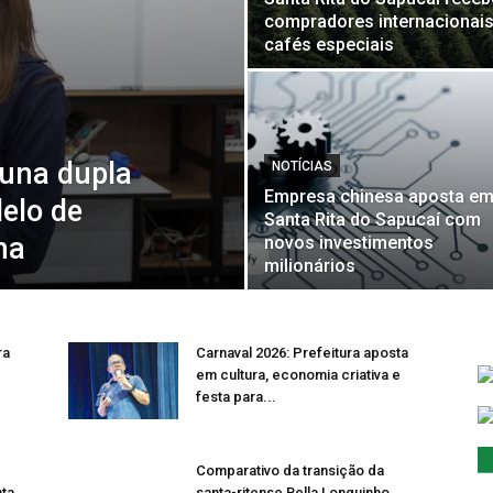
compradores internacionais
cafés especiais
luna dupla
NOTÍCIAS
Empresa chinesa aposta e
elo de
Santa Rita do Sapucaí com
ha
novos investimentos
milionários
ra
Carnaval 2026: Prefeitura aposta
em cultura, economia criativa e
festa para...
Comparativo da transição da
nta
santa-ritense Bella Longuinho