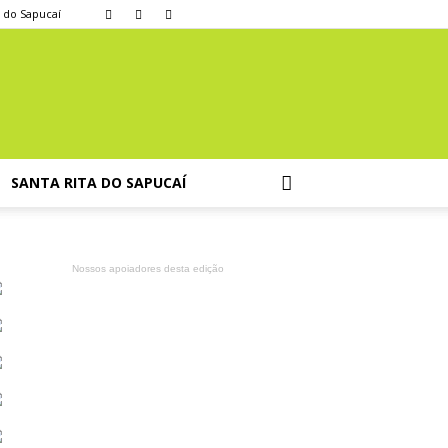
a do Sapucaí
SANTA RITA DO SAPUCAÍ
Nossos apoiadores desta edição