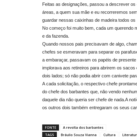
Feitas as designações, passou a descrever os
áreas, a quem sua mãe e eu recorreremos sem
guardar nessas caixinhas de madeira todos os 
No começo foi muito bem, cada um querendo m
e da fazenda.
Quando nossos pais precisavam de algo, chama
chefes se esmeravam para separar os parafuso
a embaraçar, passavam os papéis de presente 
implorava aos retireiros para abrirem os saco
dois lados; só não podia abrir com canivete par
A cada solicitação, o respectivo chefe prontamen
do chefe dos barbantes que, não vendo nenhum 
daquele dia não queria ser chefe de nada.A notí
os outros dois também entregaram os seus car
FONTE
A revolta dos barbantes
TAGS
Bráulio Souza Vianna
Cultura
Literatu