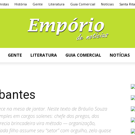
nistas
História
Gente
Literatura
Guia Comercial
Notícias
Santa Rit
GENTE
LITERATURA
GUIA COMERCIAL
NOTÍCIAS
rbantes
ece na mesa de jantar. Neste texto de Bráulio Souza
imples em cargos solenes: chefe dos pregos, dos
recia brincadeira vira método — organização,
ada filho assume seu “setor” com orgulho, zelo quase