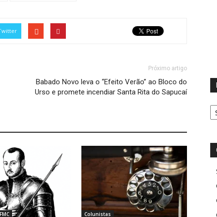
Twitter
Próximo artigo
Babado Novo leva o “Efeito Verão” ao Bloco do
Urso e promete incendiar Santa Rita do Sapucaí
D
 FMC
Colunistas