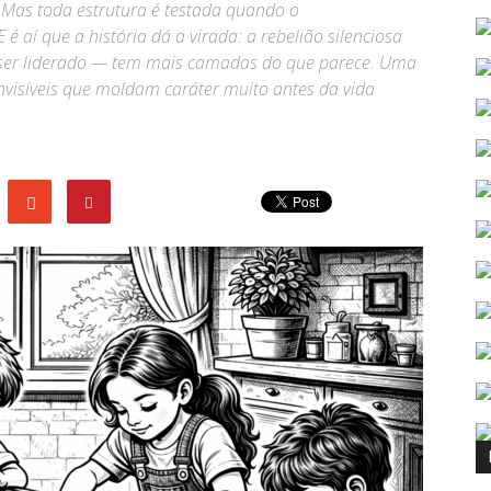
. Mas toda estrutura é testada quando o
 aí que a história dá a virada: a rebelião silenciosa
e ser liderado — tem mais camadas do que parece. Uma
 invisíveis que moldam caráter muito antes da vida