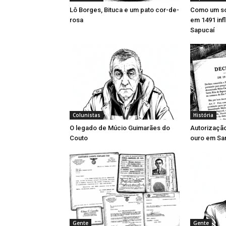
Lô Borges, Bituca e um pato cor-de-
Como um so
rosa
em 1491 inf
Sapucaí
Colunistas
História
O legado de Múcio Guimarães do
Autorizaçã
Couto
ouro em San
Gente
Gente