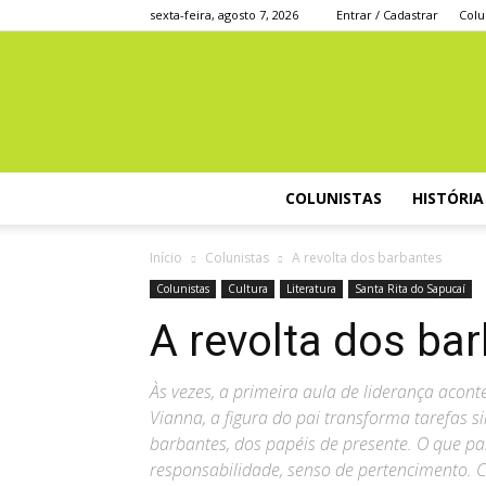
sexta-feira, agosto 7, 2026
Entrar / Cadastrar
Colu
COLUNISTAS
HISTÓRIA
Início
Colunistas
A revolta dos barbantes
Colunistas
Cultura
Literatura
Santa Rita do Sapucaí
A revolta dos ba
Às vezes, a primeira aula de liderança acont
Vianna, a figura do pai transforma tarefas s
barbantes, dos papéis de presente. O que pa
responsabilidade, senso de pertencimento. C