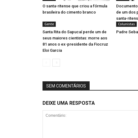
O santa-ritense que criou a fórmula
Documentos 
brasileira do cimento branco
de um dos 
santa-riten
Gente
Colunistas
Santa Rita do Sapucaí perde um de
Padre Sebas
seus maiores cientistas: morre aos
81 anos o ex-presidente da Fiocruz
Eloi Garcia
SEM COMENTÁRIOS
DEIXE UMA RESPOSTA