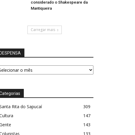
considerado o Shakespeare da
Mantiqueira
Carregar mais
DESPENSA
ESPENSA
Categorias
Santa Rita do Sapucaí
309
Cultura
147
Gente
143
Colunistas
133