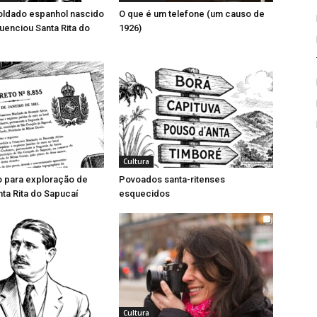
ldado espanhol nascido
O que é um telefone (um causo de
luenciou Santa Rita do
1926)
Cultura
o para exploração de
Povoados santa-ritenses
ta Rita do Sapucaí
esquecidos
Cultura