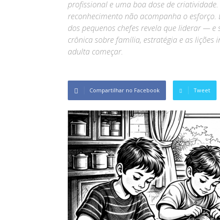
profissional e uma boa dose de criatividade
reconhecimento não acompanha o esforço. E é
dos pequenos chefes revela que liderar — 
crônica sobre família, estratégia e as lições
adulta começar.
Compartilhar no Facebook
Tweet